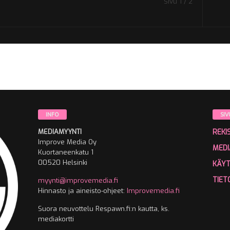
Sivu 1 / 2
INFO
SIV
MEDIAMYYNTI
REKI
Improve Media Oy
MEDI
Kuortaneenkatu 1
00520 Helsinki
KÄY
TIET
myynti@improvemedia.fi
Hinnasto ja aineisto-ohjeet:
Improvemedia.fi
Suora neuvottelu Respawn.fi:n kautta, ks.
mediakortti