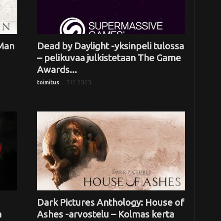
 Man
Dead by Daylight -yksinpeli tulossa
– pelikuvaa julkistetaan The Game
Awards...
-
7.12.2023
toimitus
Dark Pictures Anthology: House of
a
Ashes -arvostelu – Kolmas kerta