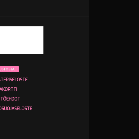
USTOSTA
STERISELOSTE
AKORTTI
TTÖEHDOT
OSUOJASELOSTE