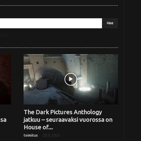
lleen
The Dark Pictures Anthology
ssa
jatkuu – seuraavaksi vuorossa on
House of...
-
20.5.2021
toimitus