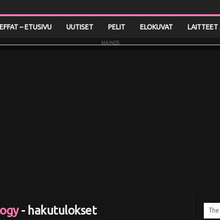
LEFFAT – ETUSIVU
UUTISET
PELIT
ELOKUVAT
LAITTEET 
MAINOS
logy
-
hakutulokset