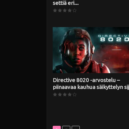
settiä eri...
Directive 8020 -arvostelu –
piinaavaa kauhua säikyttelyn si