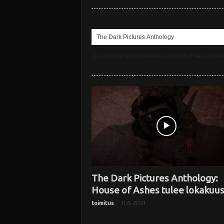
i
Jos et ole tyytyväinen tuloksiin, hae uude
The Dark Pictures Anthology:
House of Ashes tulee lokakuu
-
11.6.2021
toimitus