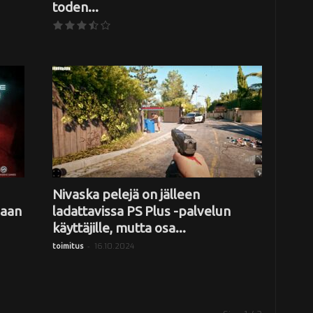
toden...
Nivaska pelejä on jälleen
jaan
ladattavissa PS Plus -palvelun
käyttäjille, mutta osa...
-
16.10.2024
toimitus