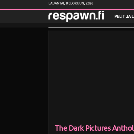
LAUANTAI, 8 ELOKUUN, 2026
R
PELIT JA 
e
s
p
a
w
n
.
f
The Dark Pictures Antho