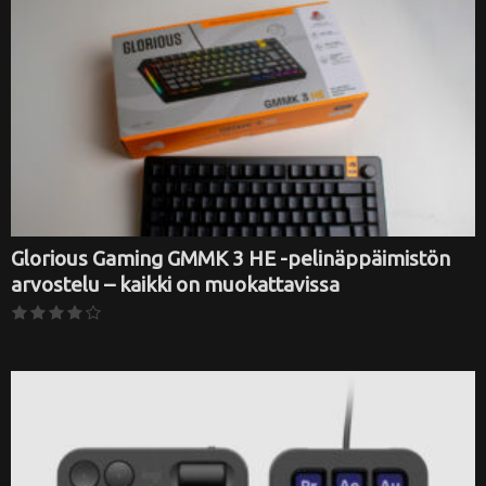
Glorious Gaming GMMK 3 HE -pelinäppäimistön
arvostelu – kaikki on muokattavissa