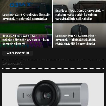
EcoFlow TRAIL 200 DC -arvostelu –
Logitech G316 X -pelinäppäimistön
Kahden maitopurkin kokoinen
arvostelu – pehmeää naputtelua
varavirtalähde seikkailuille
Trust GXT 872 Xyra TKL -
Logitech Pro X2 Superstrike -
pelinäppäimistön arvostelu – kuin
arvostelu – klikinsäästäjähiiri,
sametin silittelyä
räätälöitävällä kokemuksella
LAITEARVOSTELUT
Laitearvostelut.