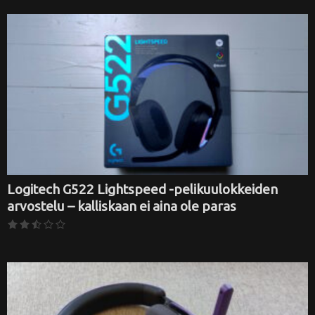
Logitech G522 Lightspeed -pelikuulokkeiden
arvostelu – kalliskaan ei aina ole paras