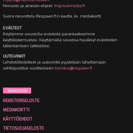
Hinnasto ja aineisto-ohjeet:
Improvemedia.fi
Suora neuvottelu Respawn.fi:n kautta, ks. mediakortti
EVÄSTEET
Käytämme sivustolla evästeitä parantaaksemme
käyttökokemustasi. Käyttämällä sivustoa hyväksyt evästeiden
tallentamisen laitteellesi.
UUTISVINKIT
Lehdistötiedotteet ja uutisvinkit pyydetään lähettämään
sähköpostitse osoitteeseen
toimitus@respawn.fi
SIVUSTOSTA
REKISTERISELOSTE
MEDIAKORTTI
KÄYTTÖEHDOT
TIETOSUOJASELOSTE