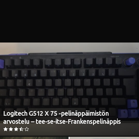
i
Logitech G512 X 75 -pelinäppäimistön
arvostelu – tee-se-itse-Frankenspelinäppis