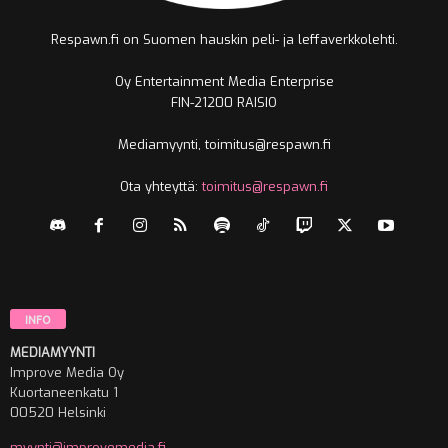
Respawn.fi on Suomen hauskin peli- ja leffaverkkolehti.
Oy Entertainment Media Enterprise
FIN-21200 RAISIO
Mediamyynti, toimitus@respawn.fi
Ota yhteyttä:
toimitus@respawn.fi
INFO
MEDIAMYYNTI
Improve Media Oy
Kuortaneenkatu 1
00520 Helsinki
myynti@improvemedia.fi