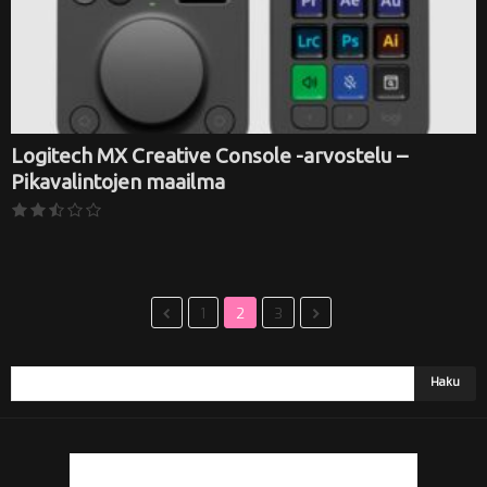
Logitech MX Creative Console -arvostelu –
Pikavalintojen maailma
1
2
3