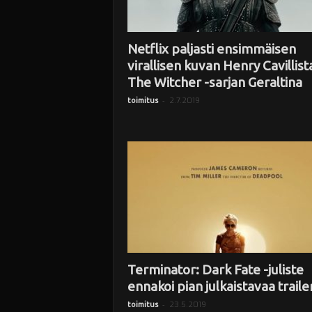
Netflix paljasti ensimmäisen
virallisen kuvan Henry Cavillist
The Witcher -sarjan Geraltina
-
2.7.2019
toimitus
Terminator: Dark Fate -juliste
ennakoi pian julkaistavaa traile
-
23.5.2019
toimitus