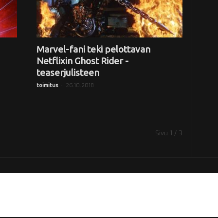
Marvel-fani teki pelottavan
Netflixin Ghost Rider -
teaserjulisteen
-
26.10.2018
toimitus
Sivu 1 / 3