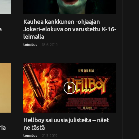
Kauhea kankkunen -ohjaajan
a
Jokeri-elokuva on varustettu K-16-
leimalla
-
18.6.2019
toimitus
Hellboy sai uusia julisteita – näet
ria
ne tästä
-
21.3.2019
toimitus