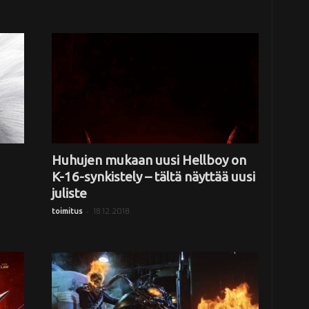
Huhujen mukaan uusi Hellboy on
K-16-synkistely – tältä näyttää uusi
juliste
-
18.12.2018
toimitus