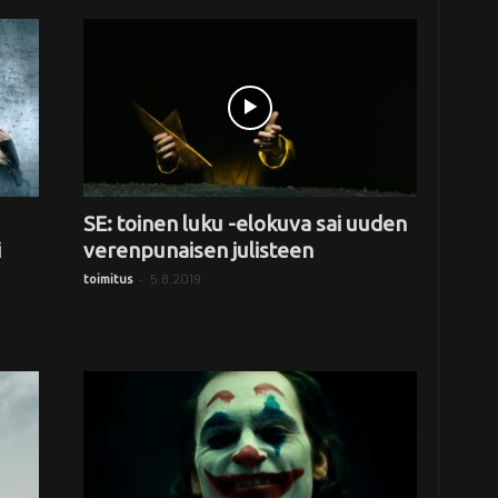
SE: toinen luku -elokuva sai uuden
i
verenpunaisen julisteen
-
5.8.2019
toimitus