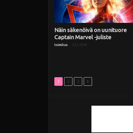
Näin säkenöivä on uunituore
Captain Marvel -juliste
-
3.12.2018
toimitus
1
2
3