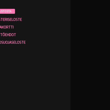
USTOSTA
STERISELOSTE
AKORTTI
TTÖEHDOT
OSUOJASELOSTE