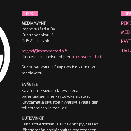
INFO
SIV
MEDIAMYYNTI
REKI
Improve Media Oy
MEDI
Kuortaneenkatu 1
00520 Helsinki
KÄY
TIET
myynti@improvemedia.fi
Hinnasto ja aineisto-ohjeet:
Improvemedia.fi
Suora neuvottelu Respawn.fi:n kautta, ks.
mediakortti
EVÄSTEET
Käytämme sivustolla evästeitä
parantaaksemme käyttökokemustasi.
Käyttämällä sivustoa hyväksyt evästeiden
tallentamisen laitteellesi.
UUTISVINKIT
Lehdistötiedotteet ja uutisvinkit pyydetään
lähettämään sähköpostitse osoitteeseen