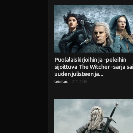
i
Puolalaiskirjoihin ja -peleihin
sijoittuva The Witcher -sarja sa
uuden julisteen ja...
-
21.11.2019
toimitus