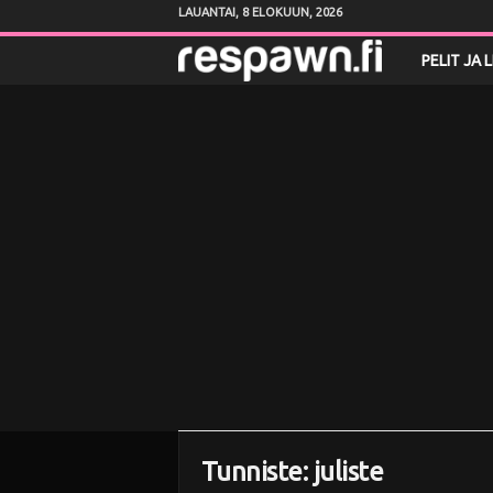
LAUANTAI, 8 ELOKUUN, 2026
R
PELIT JA 
e
s
p
a
w
n
.
f
Tunniste: juliste