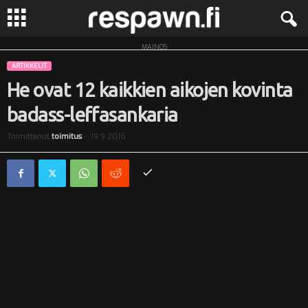
MAINOS
R
ARTIKKELIT
e
He ovat 12 kaikkien aikojen kovinta
badass-leffasankaria
s
Toimittanut
toimitus
-
19.9.2016
p
a
w
n
.
f