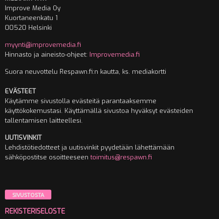
Improve Media Oy
Kuortaneenkatu 1
00520 Helsinki
myynti@improvemedia.fi
Hinnasto ja aineisto-ohjeet:
Improvemedia.fi
Suora neuvottelu Respawn.fi:n kautta, ks. mediakortti
EVÄSTEET
Käytämme sivustolla evästeitä parantaaksemme
käyttökokemustasi. Käyttämällä sivustoa hyväksyt evästeiden
tallentamisen laitteellesi.
UUTISVINKIT
Lehdistötiedotteet ja uutisvinkit pyydetään lähettämään
sähköpostitse osoitteeseen
toimitus@respawn.fi
SIVUSTOSTA
REKISTERISELOSTE