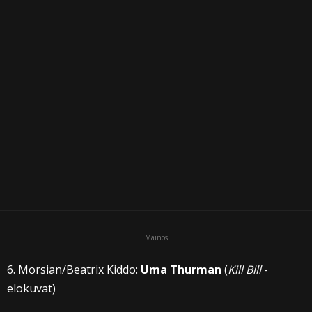
i
Mainos
6. Morsian/Beatrix Kiddo:
Uma Thurman
(
Kill Bill
-
elokuvat)