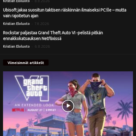
-
8.8.2026
Kristian Eloluoto
Ubisoft jakaa suositun taktisen räiskinnän ilmaiseksi PC:lle – mutta
vain rajoitetun ajan
-
7.8.2026
Kristian Eloluoto
Rockstar paljastaa Grand Theft Auto VI -pelistä pitkän
ennakkokatsauksen Netflixissä
-
6.8.2026
Kristian Eloluoto
Viimeisimmät artikkelit