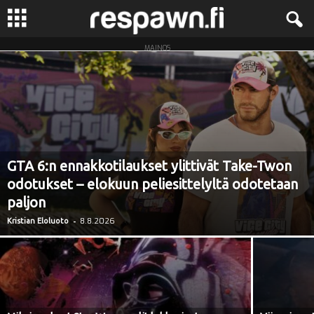
MAINOS
R
e
s
p
GTA 6:n ennakkotilaukset ylittivät Take-Twon
a
odotukset – elokuun peliesittelyltä odotetaan
paljon
w
-
8.8.2026
Kristian Eloluoto
n
.
f