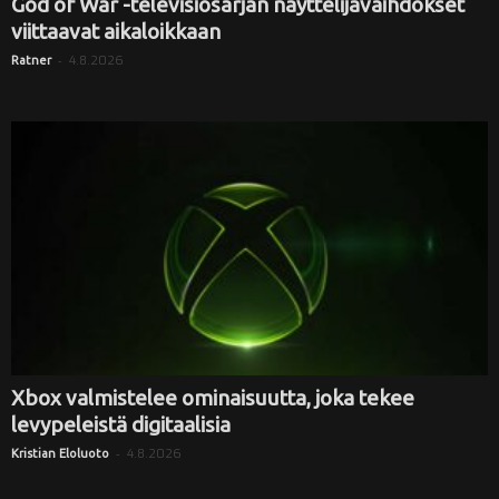
God of War -televisiosarjan näyttelijävaihdokset
viittaavat aikaloikkaan
-
4.8.2026
Ratner
Xbox valmistelee ominaisuutta, joka tekee
levypeleistä digitaalisia
-
4.8.2026
Kristian Eloluoto