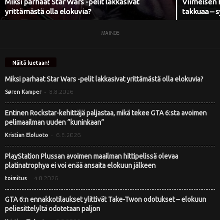
Miksi parhaat Star Wars -pelit lakkasivat
Viimeisen 
yrittämästä olla elokuvia?
takkuaa – s
i
MAINOS
Näitä luetaan!
Miksi parhaat Star Wars -pelit lakkasivat yrittämästä olla elokuvia?
-
8.8.2026
Søren Kamper
Entinen Rockstar-kehittäjä paljastaa, mikä tekee GTA 6:sta avoimen
pelimaailman uuden ”kuninkaan”
-
6.8.2026
Kristian Eloluoto
PlayStation Plussan avoimen maailman hittipelissä olevaa
platinatrophya ei voi enää ansaita elokuun jälkeen
-
4.8.2026
toimitus
GTA 6:n ennakkotilaukset ylittivät Take-Twon odotukset – elokuun
peliesittelyltä odotetaan paljon