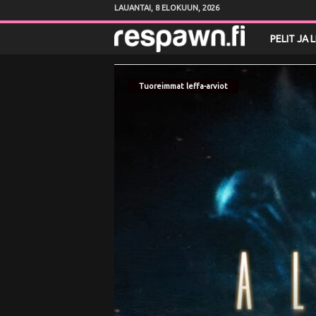
LAUANTAI, 8 ELOKUUN, 2026
R
PELIT JA 
e
Tuoreimmat leffa-arviot
s
p
a
w
n
.
f