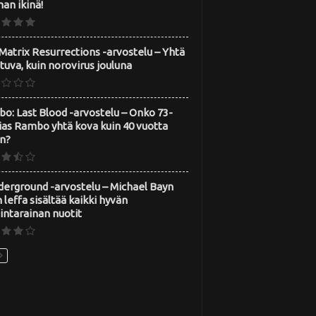
an ikinä!
Matrix Resurrections -arvostelu – Yhtä
tuva, kuin norovirus jouluna
o: Last Blood -arvostelu – Onko 73-
ias Rambo yhtä kova kuin 40 vuotta
en?
derground -arvostelu – Michael Bayn
 leffa sisältää kaikki hyvän
intarainan nuotit