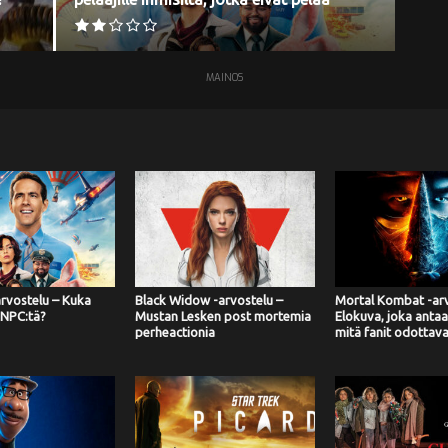
MAINOS
arvostelu – Kuka
Black Widow -arvostelu –
Mortal Kombat -arv
 NPC:tä?
Mustan Lesken post mortemia
Elokuva, joka antaa 
perheactionia
mitä fanit odottava