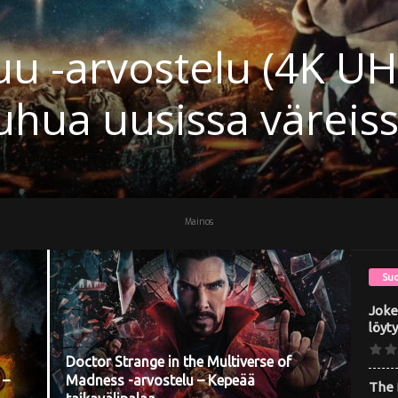
arvostelu (4K UHD Bl
n tekijöiden helmi
Mainos
Suo
Joke
löyty
Doctor Strange in the Multiverse of
 –
Madness -arvostelu – Kepeää
The 