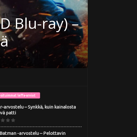
u-ray) –
situimmat leffa-arviot
r-arvostelu – Synkkä, kuin kainalosta
vä patti
Batman -arvostelu – Pelottavin