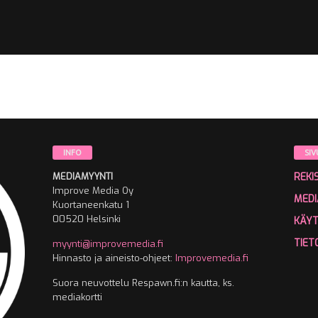
INFO
SIV
MEDIAMYYNTI
REKI
Improve Media Oy
MEDI
Kuortaneenkatu 1
00520 Helsinki
KÄY
TIET
myynti@improvemedia.fi
Hinnasto ja aineisto-ohjeet:
Improvemedia.fi
Suora neuvottelu Respawn.fi:n kautta, ks.
mediakortti