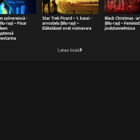
un syövereissä -
Star Trek Picard – 1. kausi -
Black Christmas -ar
Blu-ray) – Pixar
arvostelu (Blu-ray) –
(Blu-ray) – Feminis
lleen
Eläkeläiset ovat voimavara
joulutunnelmissa
yytensä
estarina
Lataa lisää