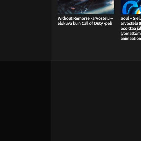
Without Remorse -arvostelu –
Soul – Siel
elokuva kuin Call of Duty -peli
arvostelu (
osoittaa jä
lyömättöm
animaatiom