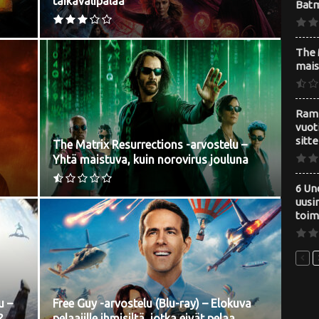
taikavälipalaa
Batm
The 
mais
Ramb
vuot
sitt
The Matrix Resurrections -arvostelu –
Yhtä maistuva, kuin norovirus jouluna
6 Un
uusin
toim
u –
Free Guy -arvostelu (Blu-ray) – Elokuva
?
pelaajille ihmisiltä, jotka eivät pelaa