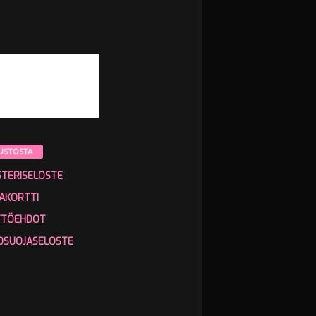
USTOSTA
STERISELOSTE
AKORTTI
TTÖEHDOT
OSUOJASELOSTE