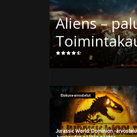
i
-ray) –
True Lies -
Terminatori
Elokuva-arvostelut
Jurassic World: Dominion -arvostelu