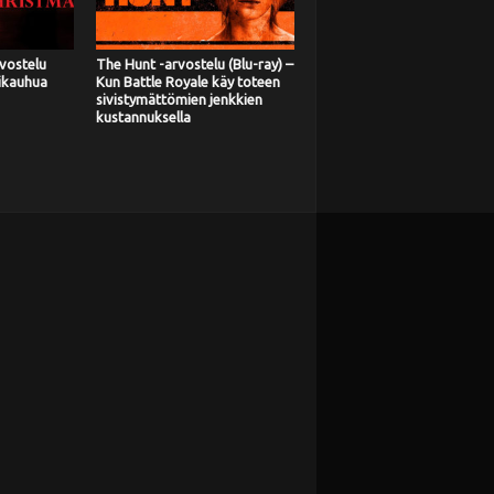
vostelu
The Hunt -arvostelu (Blu-ray) –
tikauhua
Kun Battle Royale käy toteen
sivistymättömien jenkkien
kustannuksella