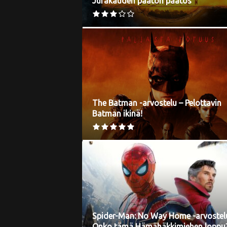
Jurakauden päätön päätös
The Batman -arvostelu – Pelottavin
Batman ikinä!
Spider-Man: No Way Home -arvostel
Onko tämä Hämähäkkimiehen loppu