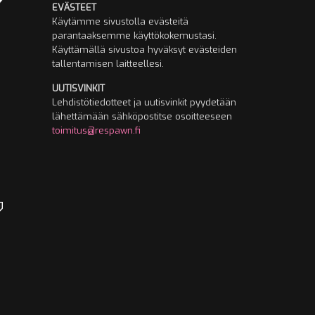
EVÄSTEET
Käytämme sivustolla evästeitä
parantaaksemme käyttökokemustasi.
Käyttämällä sivustoa hyväksyt evästeiden
tallentamisen laitteellesi.
UUTISVINKIT
Lehdistötiedotteet ja uutisvinkit pyydetään
lähettämään sähköpostitse osoitteeseen
toimitus@respawn.fi