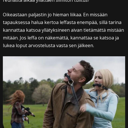
reunasta alkaa yllättäen silmitön tulitus?
Oikeastaan paljastin jo hieman liikaa. En missään
tapauksessa halua kertoa leffasta enempää, sillä tarina
kannattaa katsoa yllätyksineen aivan tietämättä mistään
mitään. Jos leffa on näkemättä, kannattaa se katsoa ja
lukea loput arvostelusta vasta sen jälkeen.