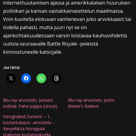
internethuutamisen ajassa ja amerikkalaisen huuruisen
politiikan ja kansan vastakkainasettelun maailmassa.
Voin kuvitella elokuvan vanhenevan joko arvokkaasti tai
todella pahasti, mutta juuri nyt se on
ajankohtaisuudessaan varsin loistavaa kauhuviihdettä
uutisia seuraavalle Battle Royale -peleistä
kiinnostuneelle katsojalle.
Jaa tämä:
Blu-ray-arvostelu: Jackass
Blu-ray-arvostelu: Justin
esittää: Paha pappa (Uncut)
Bieber’s Believe
Designated Survivor – 1.
tuotantokausi -arvostelu –
Kevyehköä hömppää
realismin kustannuksella