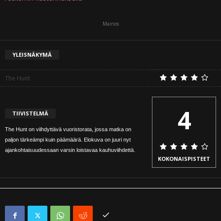
Mainos
YLEISNÄKYMÄ
The Hunt
4
TIIVISTELMÄ
The Hunt on viihdyttävä vuoristorata, jossa matka on
paljon tärkeämpi kuin päämäärä. Elokuva on juuri nyt
ajankohtaisuudessaan varsin loistavaa kauhuviihdettä.
KOKONAISPISTEET