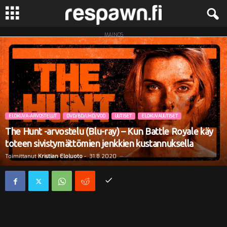
MAINOS
R
e
s
p
ELOKUVA-ARVOSTELUT
DVD/BD/UHD/VOD
UUTISET
ELOKUVAUUTISET
a
The Hunt -arvostelu (Blu-ray) – Kun Battle Royale käy
toteen sivistymättömien jenkkien kustannuksella
w
Toimittanut
Kristian Eloluoto
-
31.8.2020
n
.
f