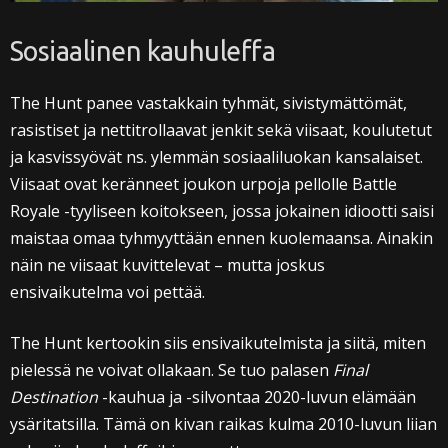
Sosiaalinen kauhuleffa
The Hunt panee vastakkain tyhmät, sivistymättömät,
rasistiset ja nettitrollaavat jenkit sekä viisaat, koulutetut
ja kasvissyövät ns. ylemmän sosiaaliluokan kansalaiset.
Viisaat ovat keränneet joukon urpoja pellolle Battle
Royale -tyyliseen koitokseen, jossa jokainen idiootti saisi
maistaa omaa tyhmyyttään ennen kuolemaansa. Ainakin
näin ne viisaat kuvittelevat – mutta joskus
ensivaikutelma voi pettää.
The Hunt kertookin siis ensivaikutelmista ja siitä, miten
pielessä ne voivat ollakaan. Se tuo palasen
Final
Destination
-kauhua ja -silvontaa 2020-luvun elämään
ysäritatsilla. Tämä on kivan raikas kulma 2010-luvun liian