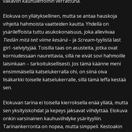
vakaviin kauhuleffoihin verrattuna.
Elokuva on yllätyksellinen, mutta se antaa hauskoja
vihjeitä hahmoista vaatteiden kautta. Yhdellä on
ysärileffoista tuttu asukokonaisuus, joka alleviivaa
Tiedän mitä teit viime kesänä
– ja
Scream
-tyylistä last
girl -selviytyjää. Toisilla taas on asusteita, jotka ovat
korniudessaan naurettavia, sillä ne eivät sovi hahmoille
laisinkaan – tarkoituksellisesti. Jos tämä käänne meni
ensimmäisellä katselukerralla ohi, on siinä oiva
lisäkarkki toiselle katselukerralle, sillä tämä leffa kestää
sen.
Elokuvan tarina ei toisella kierroksella enää yllätä, mutta
sen yksityiskohdat ja kepeys jaksavat viihdyttää. Elokuva
onkin varsinainen kauhuviihdyke ysärityyliin.
Tarinankerronta on nopea, mutta simppeli. Kestoakin