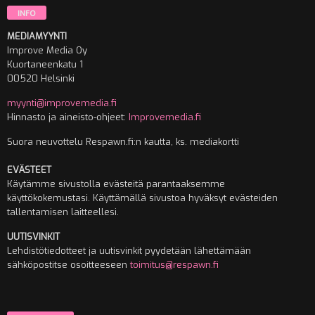
INFO
MEDIAMYYNTI
Improve Media Oy
Kuortaneenkatu 1
00520 Helsinki
myynti@improvemedia.fi
Hinnasto ja aineisto-ohjeet:
Improvemedia.fi
Suora neuvottelu Respawn.fi:n kautta, ks. mediakortti
EVÄSTEET
Käytämme sivustolla evästeitä parantaaksemme
käyttökokemustasi. Käyttämällä sivustoa hyväksyt evästeiden
tallentamisen laitteellesi.
UUTISVINKIT
Lehdistötiedotteet ja uutisvinkit pyydetään lähettämään
sähköpostitse osoitteeseen
toimitus@respawn.fi