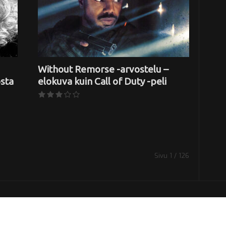
Without Remorse -arvostelu –
sta
elokuva kuin Call of Duty -peli
Sivu 1 / 126