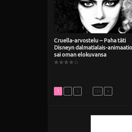
Cruella-arvostelu – Paha täti
Disneyn dalmatialais-animaatio
sai oman elokuvansa
...
1
2
3
126