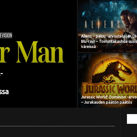
Aliens – paluu -arvostelu (4K U
Blu-ray) – Toimintakauhua uusi
väreissä
-
ssa
Jurassic World: Dominion -arvo
– Jurakauden päätön päätös