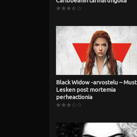
Caribbeanin tarinarungolla
Black Widow -arvostelu – Mus
Lesken post mortemia
perheactionia