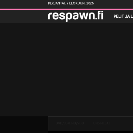
PERJANTAI, 7 ELOKUUN, 2026
R
PELIT JA 
e
s
p
a
w
n
.
f
DVD/BD/UHD/VOD
ENSI-ILLAT