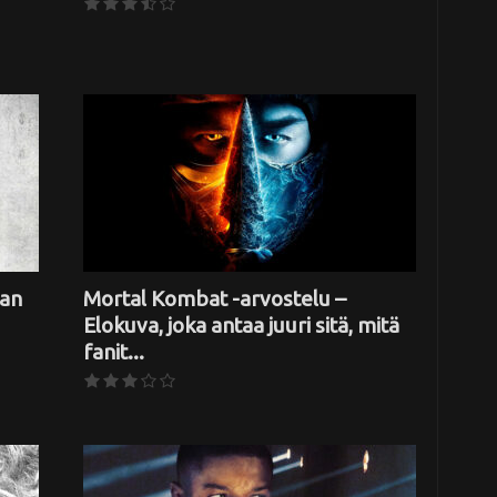
tan
Mortal Kombat -arvostelu –
Elokuva, joka antaa juuri sitä, mitä
fanit...