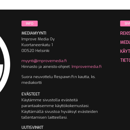
INFO
SIV
MEDIAMYYNTI
REKI
Improve Media Oy
MEDI
Kuortaneenkatu 1
00520 Helsinki
KÄY
TIET
myynti@improvemedia.fi
Hinnasto ja aineisto-ohjeet:
Improvemedia.fi
Suora neuvottelu Respawn.fi:n kautta, ks.
mediakortti
EVÄSTEET
Käytämme sivustolla evästeitä
parantaaksemme käyttökokemustasi.
Käyttämällä sivustoa hyväksyt evästeiden
tallentamisen laitteellesi.
UUTISVINKIT