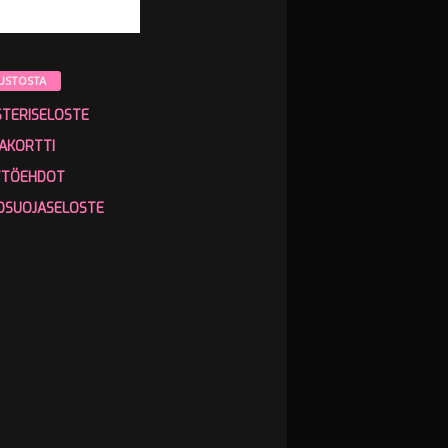
USTOSTA
STERISELOSTE
AKORTTI
TTÖEHDOT
OSUOJASELOSTE