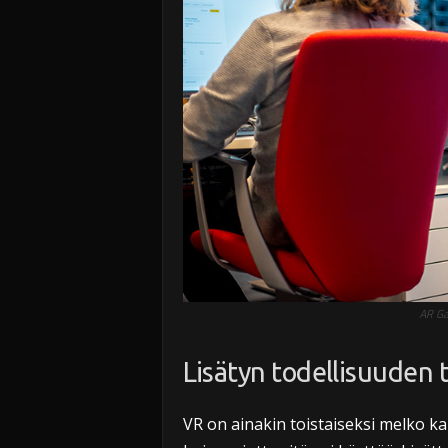
AR Ga
Lisätyn todellisuuden 
VR on ainakin toistaiseksi melko kank