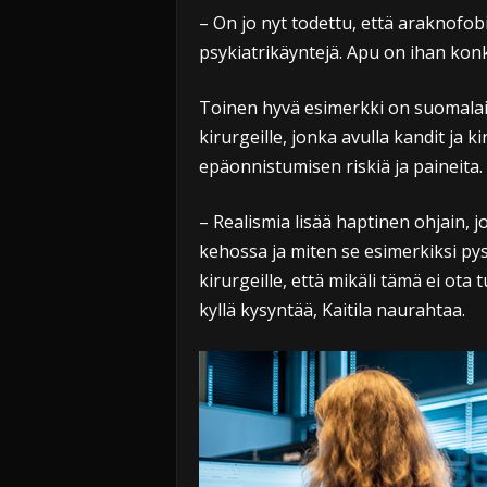
– On jo nyt todettu, että araknofob
psykiatrikäyntejä. Apu on ihan konk
Toinen hyvä esimerkki on suomalais
kirurgeille, jonka avulla kandit ja 
epäonnistumisen riskiä ja paineita.
– Realismia lisää haptinen ohjain, jo
kehossa ja miten se esimerkiksi py
kirurgeille, että mikäli tämä ei ota t
kyllä kysyntää, Kaitila naurahtaa.