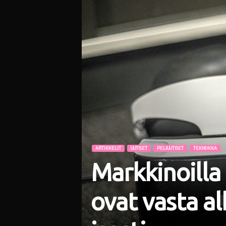
i
ARTIKKELIT
UUTISET
PELIUUTISET
TEKNIIKKA
Markkinoilla 
ovat vasta al