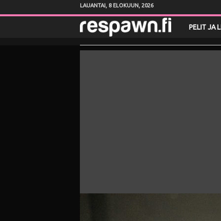
LAUANTAI, 8 ELOKUUN, 2026
R
PELIT JA 
e
s
p
a
w
n
.
f