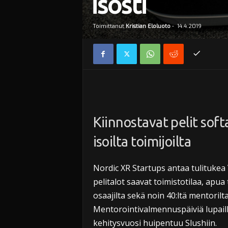
isosti
Toimittanut
Kristian Eloluoto
-
14.4.2019
Kiinnostavat pelit soft
isoilta toimijoilta
Nordic XR Startups antaa tulitukea V
pelitalot saavat toimistotilaa, apu
osaajilta sekä noin 40:ltä mentorilta
Mentorointivalmennuspäiviä lupaill
kehitysvuosi huipentuu Slushiin.