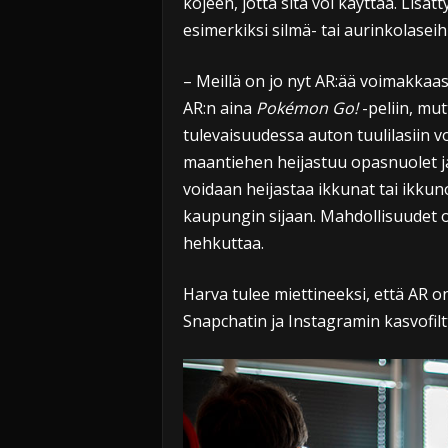
kojeen, jotta sitä voi käyttää. Lisät
esimerkiksi silmä- tai aurinkolaseihi
– Meillä on jo nyt AR:ää voimakkaa
AR:n aina
Pokémon Go!
-peliin, mut
tulevaisuudessa auton tuulilasiin v
maantiehen heijastuu opasnuolet ja
voidaan heijastaa ikkunat tai ikku
kaupungin sijaan. Mahdollisuudet ov
hehkuttaa.
Harva tulee miettineeksi, että AR on
Snapchatin ja Instagramin kasvofilt