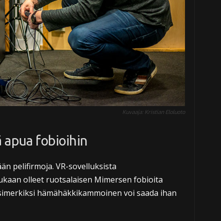
Kuvaaja: Kristian Eloluoto
 apua fobioihin
än pelifirmoja. VR-sovelluksista
mukaan olleet ruotsalaisen Mimersen fobioita
 esimerkiksi hämähäkkikammoinen voi saada ihan