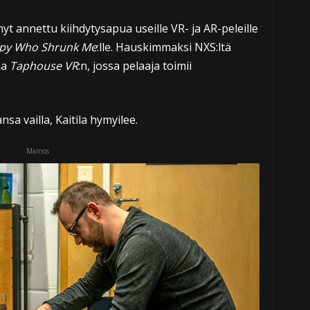
yt annettu kiihdytysapua useille VR- ja AR-peleille
Spy Who Shrunk Me
:lle. Hauskimmaksi NXS:ltä
aa
Taphouse VR
:n, jossa pelaaja toimii
a vailla, Kaitila hymyilee.
Mainos