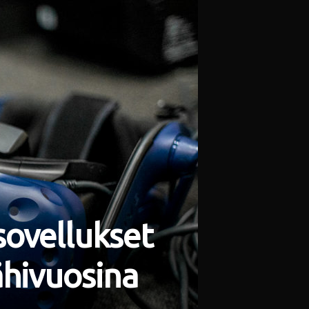
sovellukset
ähivuosina