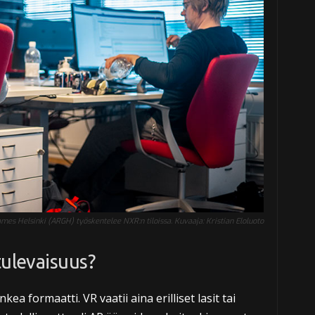
mes Helsinki (ARGH) työskentelee NXR:n tiloissa. Kuvaaja: Kristian Eloluoto
tulevaisuus?
ea formaatti. VR vaatii aina erilliset lasit tai