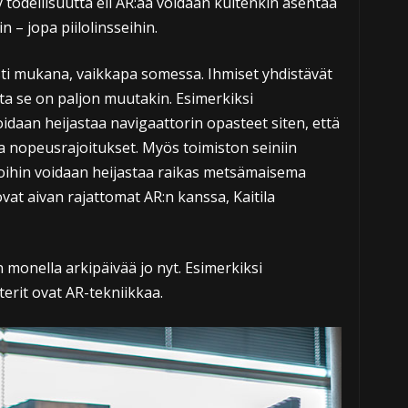
ty todellisuutta eli AR:ää voidaan kuitenkin asentaa
n – jopa piilolinsseihin.
sti mukana, vaikkapa somessa. Ihmiset yhdistävät
ta se on paljon muutakin. Esimerkiksi
oidaan heijastaa navigaattorin opasteet siten, että
 nopeusrajoitukset. Myös toimiston seiniin
noihin voidaan heijastaa raikas metsämaisema
at aivan rajattomat AR:n kanssa, Kaitila
 monella arkipäivää jo nyt. Esimerkiksi
terit ovat AR-tekniikkaa.