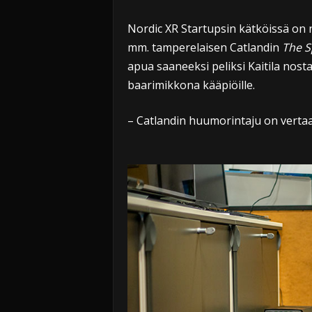
Nordic XR Startupsin kätköissä on n
mm. tamperelaisen Catlandin
The 
apua saaneeksi peliksi Kaitila nost
baarimikkona kääpiöille.
– Catlandin huumorintaju on vertaans