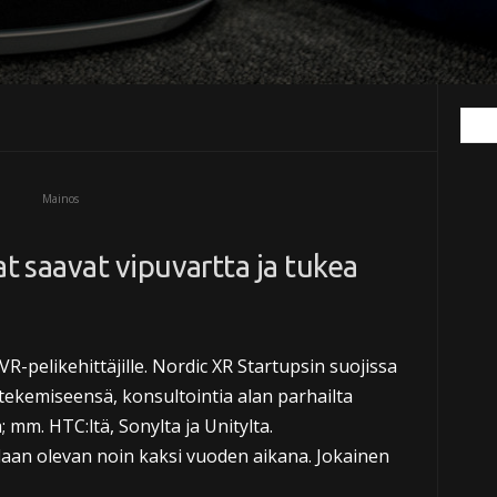
Mainos
at saavat vipuvartta ja tukea
R-pelikehittäjille. Nordic XR Startupsin suojissa
a tekemiseensä, konsultointia alan parhailta
; mm. HTC:ltä, Sonylta ja Unitylta.
aan olevan noin kaksi vuoden aikana. Jokainen