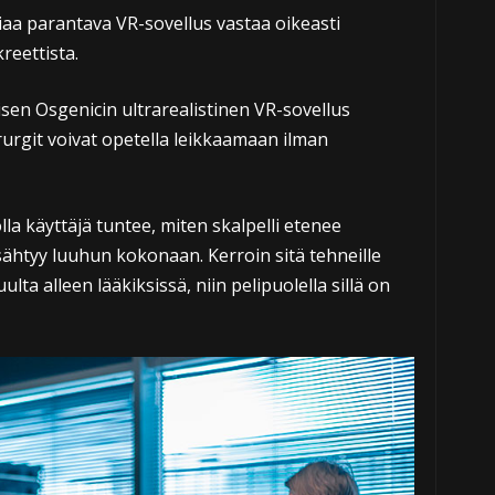
iaa parantava VR-sovellus vastaa oikeasti
reettista.
en Osgenicin ultrarealistinen VR-sovellus
kirurgit voivat opetella leikkaamaan ilman
lla käyttäjä tuntee, miten skalpelli etenee
sähtyy luuhun kokonaan. Kerroin sitä tehneille
uulta alleen lääkiksissä, niin pelipuolella sillä on