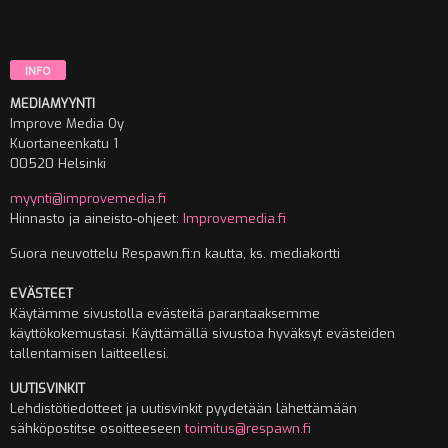
INFO
MEDIAMYYNTI
Improve Media Oy
Kuortaneenkatu 1
00520 Helsinki
myynti@improvemedia.fi
Hinnasto ja aineisto-ohjeet:
Improvemedia.fi
Suora neuvottelu Respawn.fi:n kautta, ks. mediakortti
EVÄSTEET
Käytämme sivustolla evästeitä parantaaksemme
käyttökokemustasi. Käyttämällä sivustoa hyväksyt evästeiden
tallentamisen laitteellesi.
UUTISVINKIT
Lehdistötiedotteet ja uutisvinkit pyydetään lähettämään
sähköpostitse osoitteeseen
toimitus@respawn.fi