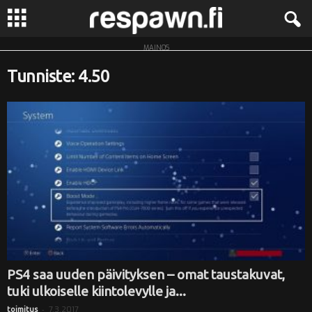
MAINOS
R
Tunniste: 4.50
e
s
p
a
w
n
.
PS4 saa uuden päivityksen – omat taustakuvat,
tuki ulkoiselle kiintolevylle ja...
f
-
7.3.2017
toimitus