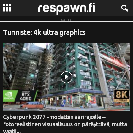
MAINOS
R
Tunniste: 4k ultra graphics
e
s
p
a
w
n
.
Cyberpunk 2077 -modattiin äärirajoille –
fotorealistinen visuaalisuus on päräyttävä, mutta
f
vaatii...