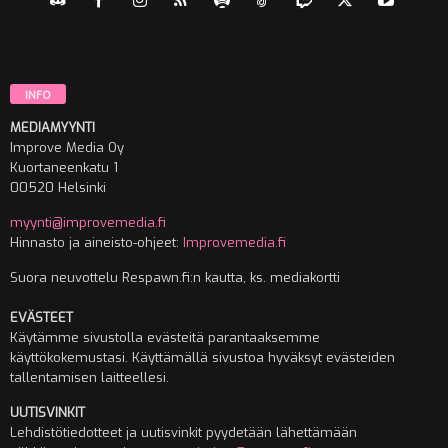
INFO
MEDIAMYYNTI
Improve Media Oy
Kuortaneenkatu 1
00520 Helsinki
myynti@improvemedia.fi
Hinnasto ja aineisto-ohjeet:
Improvemedia.fi
Suora neuvottelu Respawn.fi:n kautta, ks. mediakortti
EVÄSTEET
Käytämme sivustolla evästeitä parantaaksemme
käyttökokemustasi. Käyttämällä sivustoa hyväksyt evästeiden
tallentamisen laitteellesi.
UUTISVINKIT
Lehdistötiedotteet ja uutisvinkit pyydetään lähettämään