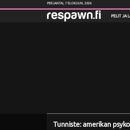
PERJANTAI, 7 ELOKUUN, 2026
R
PELIT JA 
e
s
p
a
w
n
.
f
Tunniste: amerikan psyko