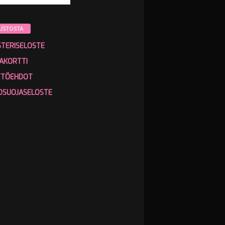
USTOSTA
STERISELOSTE
AKORTTI
TTÖEHDOT
OSUOJASELOSTE