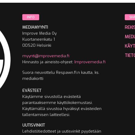
INFO
SIV
MEDIAMYYNTI
REKI
Improve Media Oy
MEDI
Kuortaneenkatu 1
00520 Helsinki
KÄY
TIET
myynti@improvemedia.fi
Hinnasto ja aineisto-ohjeet:
Improvemedia.fi
Suora neuvottelu Respawn.fi:n kautta, ks.
mediakortti
EVÄSTEET
Käytämme sivustolla evästeitä
parantaaksemme käyttökokemustasi.
Käyttämällä sivustoa hyväksyt evästeiden
tallentamisen laitteellesi.
UUTISVINKIT
Lehdistötiedotteet ja uutisvinkit pyydetään