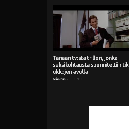
i
Tänään tv:stä trilleri, jonka
seksikohtausta suunniteltiin ti
ukkojen avulla
-
11.2.2020
toimitus