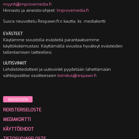
myynti@improvemedia.fi
Hinnasto ja aineisto-ohjeet:
Improvemedia.fi
Suora neuvottelu Respawn.fi:n kautta, ks. mediakortti
EVÄSTEET
Käytämme sivustolla evästeitä parantaaksemme
käyttökokemustasi. Käyttämällä sivustoa hyväksyt evästeiden
tallentamisen laitteellesi.
UUTISVINKIT
Lehdistötiedotteet ja uutisvinkit pyydetään lähettämään
sähköpostitse osoitteeseen
toimitus@respawn.fi
SIVUSTOSTA
REKISTERISELOSTE
MEDIAKORTTI
KÄYTTÖEHDOT
TIETOSUOJASELOSTE