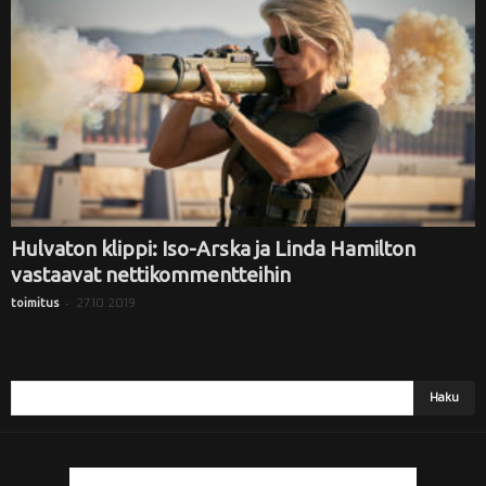
i
Hulvaton klippi: Iso-Arska ja Linda Hamilton
vastaavat nettikommentteihin
-
27.10.2019
toimitus