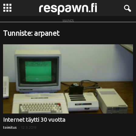
MAINOS
R
Tunniste: arpanet
e
s
p
a
w
n
.
Internet täytti 30 vuotta
-
12.3.2019
toimitus
f