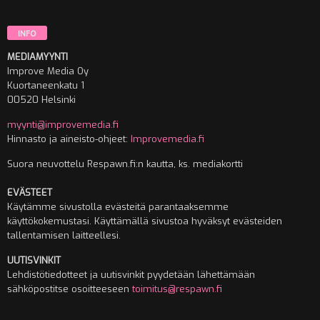
INFO
MEDIAMYYNTI
Improve Media Oy
Kuortaneenkatu 1
00520 Helsinki
myynti@improvemedia.fi
Hinnasto ja aineisto-ohjeet:
Improvemedia.fi
Suora neuvottelu Respawn.fi:n kautta, ks. mediakortti
EVÄSTEET
Käytämme sivustolla evästeitä parantaaksemme
käyttökokemustasi. Käyttämällä sivustoa hyväksyt evästeiden
tallentamisen laitteellesi.
UUTISVINKIT
Lehdistötiedotteet ja uutisvinkit pyydetään lähettämään
sähköpostitse osoitteeseen
toimitus@respawn.fi