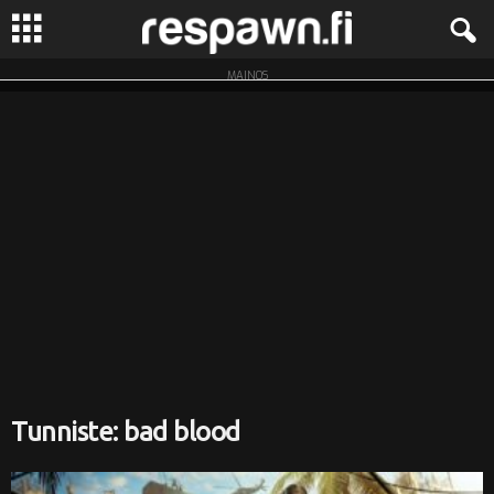
MAINOS
R
e
s
p
a
w
n
.
Tunniste: bad blood
f