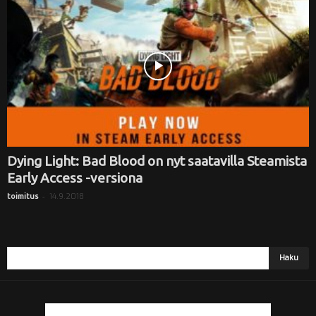
i
Dying Light: Bad Blood on nyt saatavilla Steamista
Early Access -versiona
-
14.9.2018
toimitus