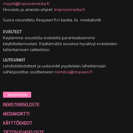
myynti@improvemedia.fi
Hinnasto ja aineisto-ohjeet:
Improvemedia.fi
Suora neuvottelu Respawn.fi:n kautta, ks. mediakortti
EVÄSTEET
Käytämme sivustolla evästeitä parantaaksemme
käyttökokemustasi. Käyttämällä sivustoa hyväksyt evästeiden
tallentamisen laitteellesi.
UUTISVINKIT
Lehdistötiedotteet ja uutisvinkit pyydetään lähettämään
sähköpostitse osoitteeseen
toimitus@respawn.fi
SIVUSTOSTA
REKISTERISELOSTE
MEDIAKORTTI
KÄYTTÖEHDOT
TIETOSUOJASELOSTE