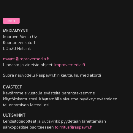
INFO
MEDIAMYYNTI
Improve Media Oy
Kuortaneenkatu 1
00520 Helsinki
myynti@improvemedia.fi
Hinnasto ja aineisto-ohjeet:
Improvemedia.fi
Suora neuvottelu Respawn.fi:n kautta, ks. mediakortti
EVÄSTEET
Käytämme sivustolla evästeitä parantaaksemme
käyttökokemustasi. Käyttämällä sivustoa hyväksyt evästeiden
tallentamisen laitteellesi.
UUTISVINKIT
Lehdistötiedotteet ja uutisvinkit pyydetään lähettämään
sähköpostitse osoitteeseen
toimitus@respawn.fi