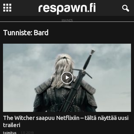
MAINOS
R
Tunniste: Bard
e
s
p
a
w
n
.
The Witcher saapuu Netflixiin – tältä näyttää uusi
traileri
f
-
1.11.2019
toimitus