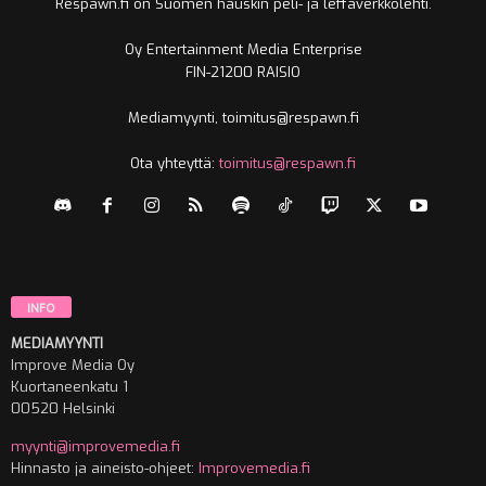
Respawn.fi on Suomen hauskin peli- ja leffaverkkolehti.
Oy Entertainment Media Enterprise
FIN-21200 RAISIO
Mediamyynti, toimitus@respawn.fi
Ota yhteyttä:
toimitus@respawn.fi
INFO
MEDIAMYYNTI
Improve Media Oy
Kuortaneenkatu 1
00520 Helsinki
myynti@improvemedia.fi
Hinnasto ja aineisto-ohjeet:
Improvemedia.fi