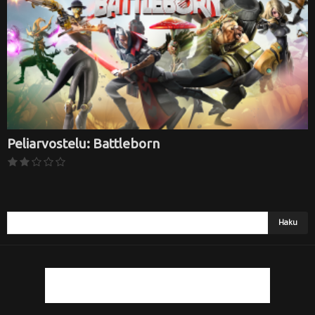
i
Peliarvostelu: Battleborn