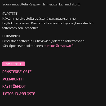
Suora neuvottelu Respawn.fi:n kautta, ks. mediakortti
EVÄSTEET
Käytämme sivustolla evästeitä parantaaksemme
käyttökokemustasi. Käyttämällä sivustoa hyväksyt evästeiden
tallentamisen laitteellesi.
UUTISVINKIT
Lehdistötiedotteet ja uutisvinkit pyydetään lähettämään
sähköpostitse osoitteeseen
toimitus@respawn.fi
SIVUSTOSTA
REKISTERISELOSTE
MEDIAKORTTI
KÄYTTÖEHDOT
TIETOSUOJASELOSTE