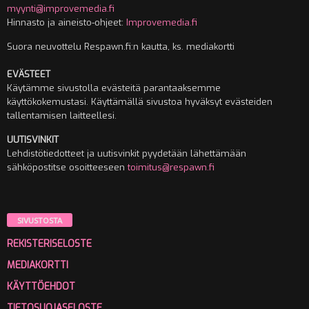
myynti@improvemedia.fi
Hinnasto ja aineisto-ohjeet:
Improvemedia.fi
Suora neuvottelu Respawn.fi:n kautta, ks. mediakortti
EVÄSTEET
Käytämme sivustolla evästeitä parantaaksemme
käyttökokemustasi. Käyttämällä sivustoa hyväksyt evästeiden
tallentamisen laitteellesi.
UUTISVINKIT
Lehdistötiedotteet ja uutisvinkit pyydetään lähettämään
sähköpostitse osoitteeseen
toimitus@respawn.fi
SIVUSTOSTA
REKISTERISELOSTE
MEDIAKORTTI
KÄYTTÖEHDOT
TIETOSUOJASELOSTE