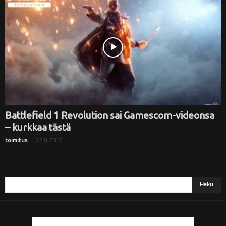
i
Battlefield 1 Revolution sai Gamescom-videonsa
– kurkkaa tästä
-
22.8.2017
toimitus