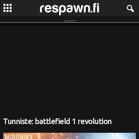
MAINOS
R
e
s
p
a
w
n
.
Tunniste: battlefield 1 revolution
f