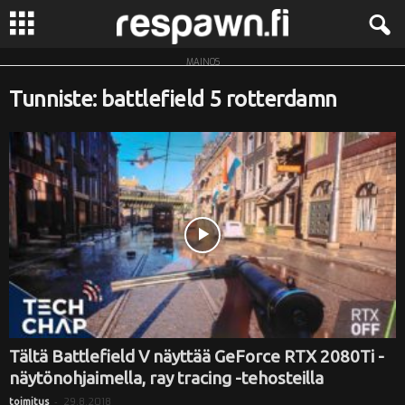
MAINOS
R
Tunniste: battlefield 5 rotterdamn
e
s
p
a
w
n
.
Tältä Battlefield V näyttää GeForce RTX 2080Ti -
näytönohjaimella, ray tracing -tehosteilla
f
-
29.8.2018
toimitus