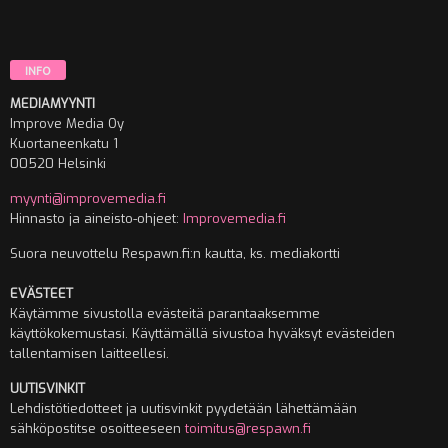
INFO
MEDIAMYYNTI
Improve Media Oy
Kuortaneenkatu 1
00520 Helsinki
myynti@improvemedia.fi
Hinnasto ja aineisto-ohjeet:
Improvemedia.fi
Suora neuvottelu Respawn.fi:n kautta, ks. mediakortti
EVÄSTEET
Käytämme sivustolla evästeitä parantaaksemme
käyttökokemustasi. Käyttämällä sivustoa hyväksyt evästeiden
tallentamisen laitteellesi.
UUTISVINKIT
Lehdistötiedotteet ja uutisvinkit pyydetään lähettämään
sähköpostitse osoitteeseen
toimitus@respawn.fi