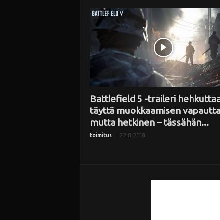
i
Battlefield 5 -traileri hehkutta
täyttä muokkaamisen vapautt
mutta hetkinen – tässähän...
-
22.8.2018
toimitus