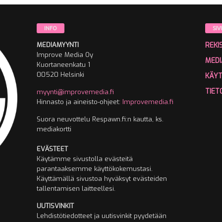
INFO
SIV
MEDIAMYYNTI
REKI
Improve Media Oy
MEDI
Kuortaneenkatu 1
00520 Helsinki
KÄY
TIET
myynti@improvemedia.fi
Hinnasto ja aineisto-ohjeet:
Improvemedia.fi
Suora neuvottelu Respawn.fi:n kautta, ks.
mediakortti
EVÄSTEET
Käytämme sivustolla evästeitä
parantaaksemme käyttökokemustasi.
Käyttämällä sivustoa hyväksyt evästeiden
tallentamisen laitteellesi.
UUTISVINKIT
Lehdistötiedotteet ja uutisvinkit pyydetään