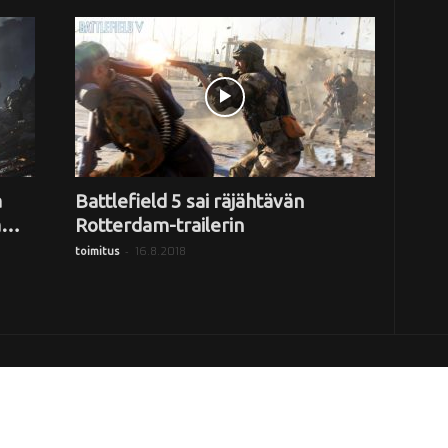
a
Battlefield 5 sai räjähtävän
a…
Rotterdam-trailerin
-
16.8.2018
toimitus