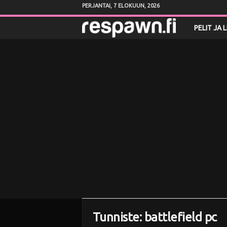
PERJANTAI, 7 ELOKUUN, 2026
R
PELIT JA 
e
s
p
a
w
n
.
f
Tunniste: battlefield pc