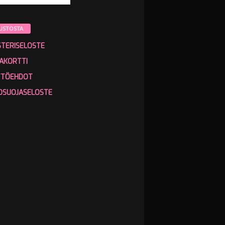
USTOSTA
STERISELOSTE
AKORTTI
TTÖEHDOT
OSUOJASELOSTE