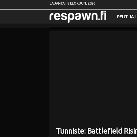
LAUANTAI, 8 ELOKUUN, 2026
R
PELIT JA 
e
s
p
a
w
n
.
f
Tunniste: Battlefield Ris