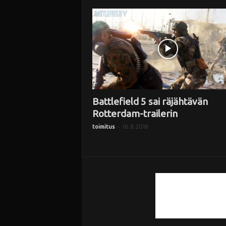
i
Battlefield 5 sai räjähtävän
Rotterdam-trailerin
-
16.8.2018
toimitus