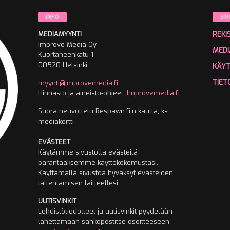
INFO
SIV
MEDIAMYYNTI
REKI
Improve Media Oy
MEDI
Kuortaneenkatu 1
00520 Helsinki
KÄY
TIET
myynti@improvemedia.fi
Hinnasto ja aineisto-ohjeet:
Improvemedia.fi
Suora neuvottelu Respawn.fi:n kautta, ks.
mediakortti
EVÄSTEET
Käytämme sivustolla evästeitä
parantaaksemme käyttökokemustasi.
Käyttämällä sivustoa hyväksyt evästeiden
tallentamisen laitteellesi.
UUTISVINKIT
Lehdistötiedotteet ja uutisvinkit pyydetään
lähettämään sähköpostitse osoitteeseen