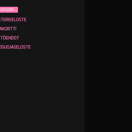
USTOSTA
STERISELOSTE
AKORTTI
TTÖEHDOT
OSUOJASELOSTE