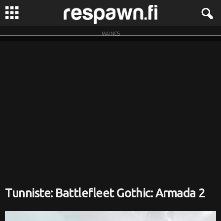
MAINOS
R
e
s
p
a
w
n
.
Tunniste: Battlefleet Gothic: Armada 2
f