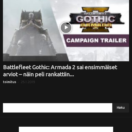
i
Battlefleet Gothic: Armada 2 sai ensimmäiset
arviot – näin peli rankattiin...
-
25.1.2019
toimitus