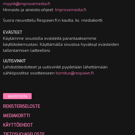
myynti@improvemedia.fi
Hinnasto ja aineisto-ohjeet:
Improvemedia.fi
Suora neuvottelu Respawn.fi:n kautta, ks. mediakortti
EVÄSTEET
Käytämme sivustolla evästeitä parantaaksemme
käyttökokemustasi. Käyttämällä sivustoa hyväksyt evästeiden
tallentamisen laitteellesi.
UUTISVINKIT
Lehdistötiedotteet ja uutisvinkit pyydetään lähettämään
sähköpostitse osoitteeseen
toimitus@respawn.fi
SIVUSTOSTA
REKISTERISELOSTE
MEDIAKORTTI
KÄYTTÖEHDOT
TIETOSUOJASELOSTE