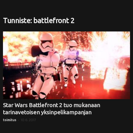
i
Tunniste: battlefront 2
Star Wars Battlefront 2 tuo mukanaan
tarinavetoisen yksinpelikampanjan
-
10.6.2017
toimitus