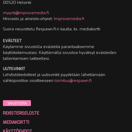
00520 Helsinki
myynti@improvemedia.fi
Hinnasto ja aineisto-ohjeet:
Improvemedia.fi
Suora neuvottelu Respawn.fi:n kautta, ks. mediakortti
EVÄSTEET
Käytämme sivustolla evästeitä parantaaksemme
käyttökokemustasi. Käyttämällä sivustoa hyväksyt evästeiden
tallentamisen laitteellesi.
UUTISVINKIT
Lehdistötiedotteet ja uutisvinkit pyydetään lähettämään
sähköpostitse osoitteeseen
toimitus@respawn.fi
SIVUSTOSTA
REKISTERISELOSTE
MEDIAKORTTI
KÄYTTÖEHDOT