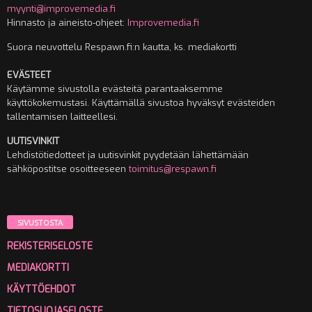
myynti@improvemedia.fi
Hinnasto ja aineisto-ohjeet:
Improvemedia.fi
Suora neuvottelu Respawn.fi:n kautta, ks. mediakortti
EVÄSTEET
Käytämme sivustolla evästeitä parantaaksemme
käyttökokemustasi. Käyttämällä sivustoa hyväksyt evästeiden
tallentamisen laitteellesi.
UUTISVINKIT
Lehdistötiedotteet ja uutisvinkit pyydetään lähettämään
sähköpostitse osoitteeseen
toimitus@respawn.fi
SIVUSTOSTA
REKISTERISELOSTE
MEDIAKORTTI
KÄYTTÖEHDOT
TIETOSUOJASELOSTE