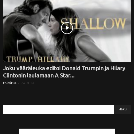
i
Joku vääräleuka editoi Donald Trumpin ja Hilary
Clintonin laulamaan A Star...
-
7.4.2019
toimitus