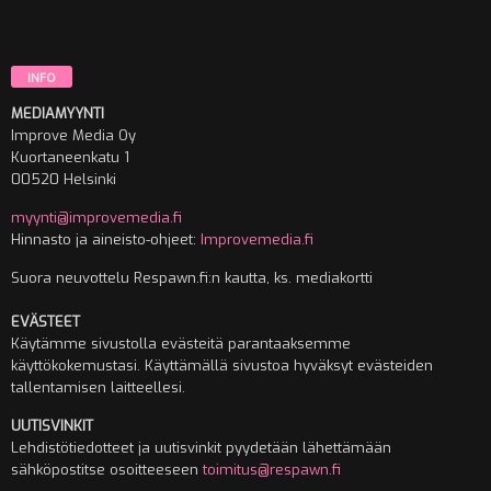
INFO
MEDIAMYYNTI
Improve Media Oy
Kuortaneenkatu 1
00520 Helsinki
myynti@improvemedia.fi
Hinnasto ja aineisto-ohjeet:
Improvemedia.fi
Suora neuvottelu Respawn.fi:n kautta, ks. mediakortti
EVÄSTEET
Käytämme sivustolla evästeitä parantaaksemme
käyttökokemustasi. Käyttämällä sivustoa hyväksyt evästeiden
tallentamisen laitteellesi.
UUTISVINKIT
Lehdistötiedotteet ja uutisvinkit pyydetään lähettämään
sähköpostitse osoitteeseen
toimitus@respawn.fi