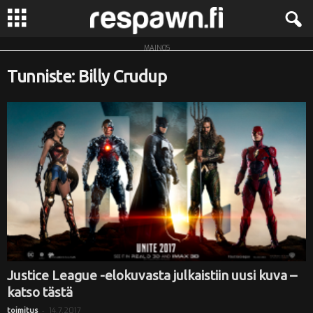
MAINOS
R
Tunniste: Billy Crudup
e
s
p
a
w
n
.
Justice League -elokuvasta julkaistiin uusi kuva –
katso tästä
f
-
14.7.2017
toimitus