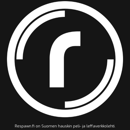
Respawn.fi on Suomen hauskin peli- ja leffaverkkolehti.