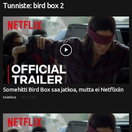
Tunniste: bird box 2
i
Somehitti Bird Box saa jatkoa, mutta ei Netflixiin
-
20.3.2019
toimitus