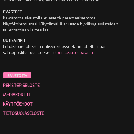
Suora neuvottelu Respawn.fi:n kautta, ks. mediakortti
EVÄSTEET
Käytämme sivustolla evästeitä parantaaksemme
käyttökokemustasi. Käyttämällä sivustoa hyväksyt evästeiden
tallentamisen laitteellesi.
UUTISVINKIT
Lehdistötiedotteet ja uutisvinkit pyydetään lähettämään
sähköpostitse osoitteeseen
toimitus@respawn.fi
SIVUSTOSTA
REKISTERISELOSTE
MEDIAKORTTI
KÄYTTÖEHDOT
TIETOSUOJASELOSTE