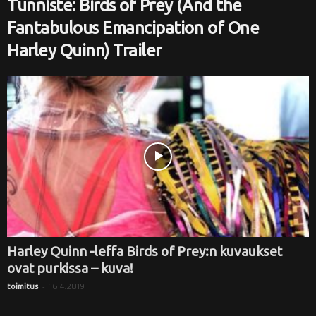
Tunniste: Birds of Prey (And the
i
Fantabulous Emancipation of One
Harley Quinn) Trailer
Harley Quinn -leffa Birds of Prey:n kuvaukset
ovat purkissa – kuva!
-
16.4.2019
toimitus