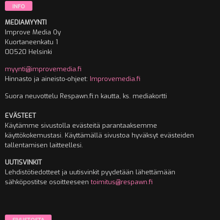
INFO
MEDIAMYYNTI
Improve Media Oy
Kuortaneenkatu 1
00520 Helsinki
myynti@improvemedia.fi
Hinnasto ja aineisto-ohjeet:
Improvemedia.fi
Suora neuvottelu Respawn.fi:n kautta, ks. mediakortti
EVÄSTEET
Käytämme sivustolla evästeitä parantaaksemme
käyttökokemustasi. Käyttämällä sivustoa hyväksyt evästeiden
tallentamisen laitteellesi.
UUTISVINKIT
Lehdistötiedotteet ja uutisvinkit pyydetään lähettämään
sähköpostitse osoitteeseen
toimitus@respawn.fi