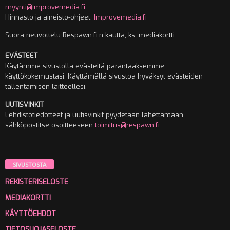
myynti@improvemedia.fi
Hinnasto ja aineisto-ohjeet:
Improvemedia.fi
Suora neuvottelu Respawn.fi:n kautta, ks. mediakortti
EVÄSTEET
Käytämme sivustolla evästeitä parantaaksemme
käyttökokemustasi. Käyttämällä sivustoa hyväksyt evästeiden
tallentamisen laitteellesi.
UUTISVINKIT
Lehdistötiedotteet ja uutisvinkit pyydetään lähettämään
sähköpostitse osoitteeseen
toimitus@respawn.fi
SIVUSTOSTA
REKISTERISELOSTE
MEDIAKORTTI
KÄYTTÖEHDOT
TIETOSUOJASELOSTE