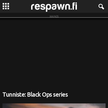
MAINOS
R
e
s
p
a
w
n
.
Tunniste: Black Ops series
f