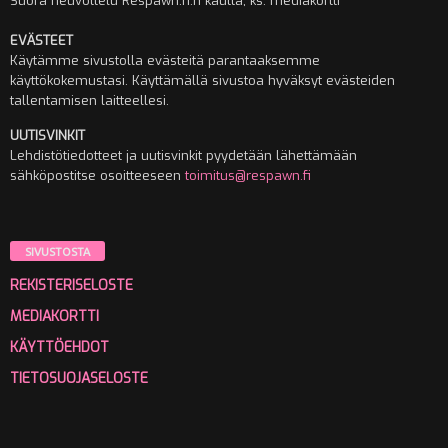
Suora neuvottelu Respawn.fi:n kautta, ks. mediakortti
EVÄSTEET
Käytämme sivustolla evästeitä parantaaksemme
käyttökokemustasi. Käyttämällä sivustoa hyväksyt evästeiden
tallentamisen laitteellesi.
UUTISVINKIT
Lehdistötiedotteet ja uutisvinkit pyydetään lähettämään
sähköpostitse osoitteeseen
toimitus@respawn.fi
SIVUSTOSTA
REKISTERISELOSTE
MEDIAKORTTI
KÄYTTÖEHDOT
TIETOSUOJASELOSTE