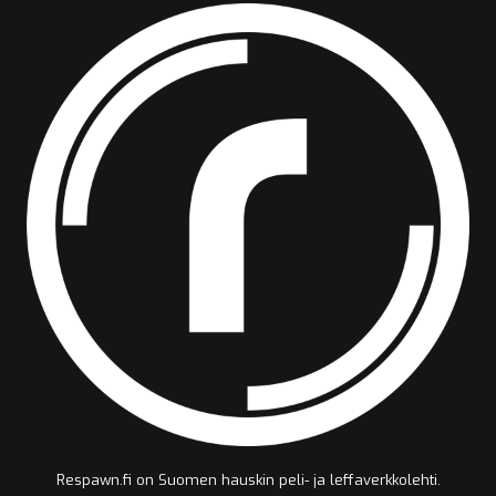
Respawn.fi on Suomen hauskin peli- ja leffaverkkolehti.