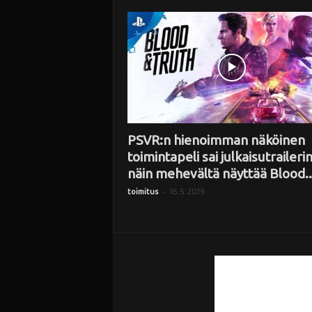
i
PSVR:n hienoimman näköinen
toimintapeli sai julkaisutraileri
näin mehevältä näyttää Blood..
-
16.5.2019
toimitus