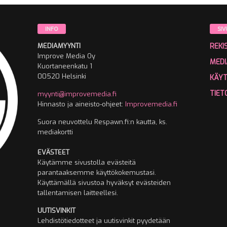
INFO
SIV
MEDIAMYYNTI
REKI
Improve Media Oy
MEDI
Kuortaneenkatu 1
00520 Helsinki
KÄY
TIET
myynti@improvemedia.fi
Hinnasto ja aineisto-ohjeet:
Improvemedia.fi
Suora neuvottelu Respawn.fi:n kautta, ks.
mediakortti
EVÄSTEET
Käytämme sivustolla evästeitä
parantaaksemme käyttökokemustasi.
Käyttämällä sivustoa hyväksyt evästeiden
tallentamisen laitteellesi.
UUTISVINKIT
Lehdistötiedotteet ja uutisvinkit pyydetään