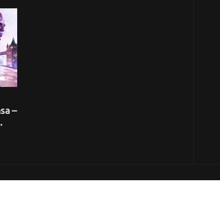
nsa –
.