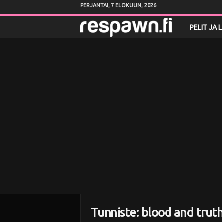
PERJANTAI, 7 ELOKUUN, 2026
R
PELIT JA 
e
s
p
a
w
n
.
f
Tunniste: blood and trut