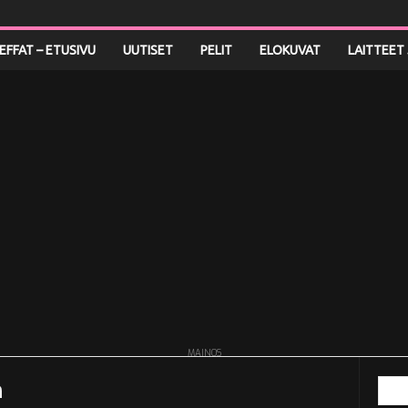
LEFFAT – ETUSIVU
UUTISET
PELIT
ELOKUVAT
LAITTEET 
MAINOS
h