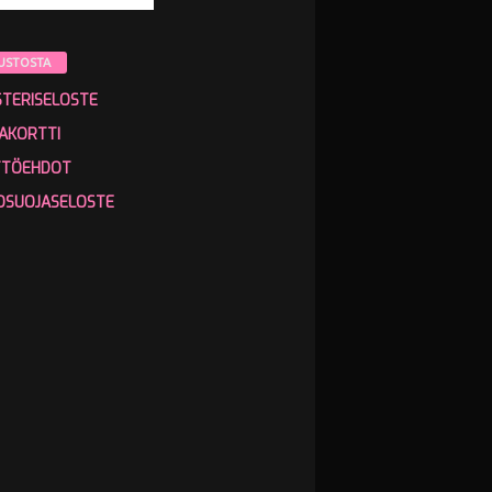
USTOSTA
STERISELOSTE
AKORTTI
TTÖEHDOT
OSUOJASELOSTE