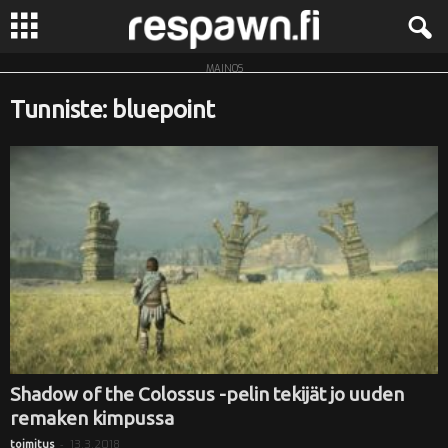
MAINOS
R
Tunniste: bluepoint
e
s
p
a
w
n
.
Shadow of the Colossus -pelin tekijät jo uuden
remaken kimpussa
f
-
13.3.2018
toimitus