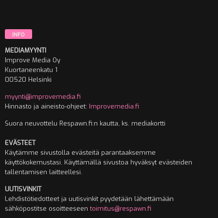
INFO
MEDIAMYYNTI
Improve Media Oy
Kuortaneenkatu 1
00520 Helsinki
myynti@improvemedia.fi
Hinnasto ja aineisto-ohjeet:
Improvemedia.fi
Suora neuvottelu Respawn.fi:n kautta, ks. mediakortti
EVÄSTEET
Käytämme sivustolla evästeitä parantaaksemme
käyttökokemustasi. Käyttämällä sivustoa hyväksyt evästeiden
tallentamisen laitteellesi.
UUTISVINKIT
Lehdistötiedotteet ja uutisvinkit pyydetään lähettämään
sähköpostitse osoitteeseen
toimitus@respawn.fi