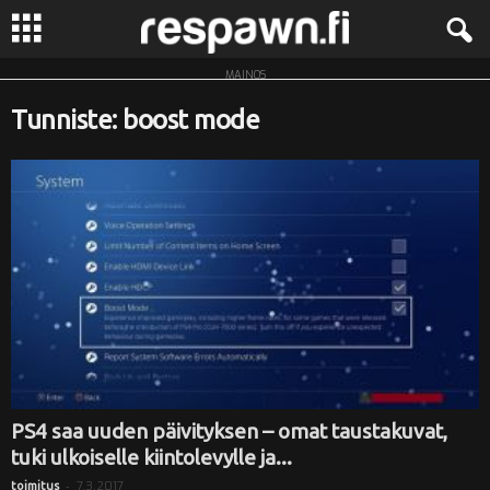
MAINOS
R
Tunniste: boost mode
e
s
p
a
w
n
.
PS4 saa uuden päivityksen – omat taustakuvat,
tuki ulkoiselle kiintolevylle ja...
f
-
7.3.2017
toimitus