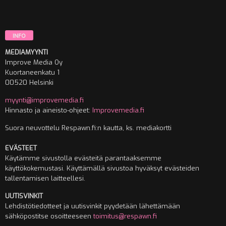
INFO
MEDIAMYYNTI
Improve Media Oy
Kuortaneenkatu 1
00520 Helsinki
myynti@improvemedia.fi
Hinnasto ja aineisto-ohjeet:
Improvemedia.fi
Suora neuvottelu Respawn.fi:n kautta, ks. mediakortti
EVÄSTEET
Käytämme sivustolla evästeitä parantaaksemme
käyttökokemustasi. Käyttämällä sivustoa hyväksyt evästeiden
tallentamisen laitteellesi.
UUTISVINKIT
Lehdistötiedotteet ja uutisvinkit pyydetään lähettämään
sähköpostitse osoitteeseen
toimitus@respawn.fi