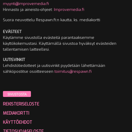
myynti@improvemedia.fi
Hinnasto ja aineisto-ohjeet:
Improvemedia.fi
Suora neuvottelu Respawn.fi:n kautta, ks. mediakortti
EVÄSTEET
Käytämme sivustolla evästeitä parantaaksemme
käyttökokemustasi. Käyttämällä sivustoa hyväksyt evästeiden
tallentamisen laitteellesi.
UUTISVINKIT
Lehdistötiedotteet ja uutisvinkit pyydetään lähettämään
sähköpostitse osoitteeseen
toimitus@respawn.fi
SIVUSTOSTA
REKISTERISELOSTE
MEDIAKORTTI
KÄYTTÖEHDOT
TIETOSUOJASELOSTE