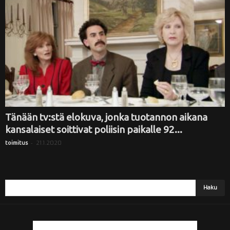
i
Tänään tv:stä elokuva, jonka tuotannon aikana
kansalaiset soittivat poliisin paikalle 92...
-
21.1.2020
toimitus