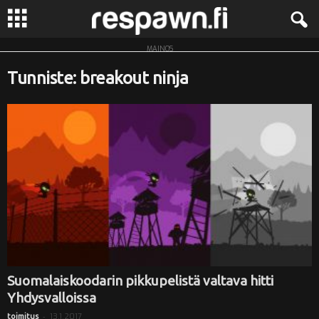
MAINOS
R
Tunniste: breakout ninja
e
s
p
a
w
n
.
Suomalaiskoodarin pikkupelistä valtava hitti
Yhdysvalloissa
f
-
13.1.2017
toimitus