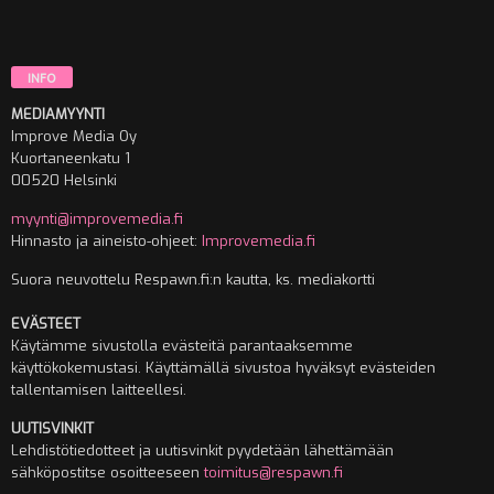
INFO
MEDIAMYYNTI
Improve Media Oy
Kuortaneenkatu 1
00520 Helsinki
myynti@improvemedia.fi
Hinnasto ja aineisto-ohjeet:
Improvemedia.fi
Suora neuvottelu Respawn.fi:n kautta, ks. mediakortti
EVÄSTEET
Käytämme sivustolla evästeitä parantaaksemme
käyttökokemustasi. Käyttämällä sivustoa hyväksyt evästeiden
tallentamisen laitteellesi.
UUTISVINKIT
Lehdistötiedotteet ja uutisvinkit pyydetään lähettämään
sähköpostitse osoitteeseen
toimitus@respawn.fi