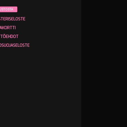
USTOSTA
STERISELOSTE
AKORTTI
TTÖEHDOT
OSUOJASELOSTE