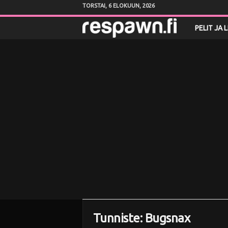
TORSTAI, 6 ELOKUUN, 2026
R
PELIT JA 
e
s
p
a
w
n
.
f
Tunniste: Bugsnax