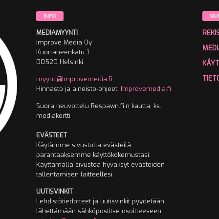
INFO
SIV
MEDIAMYYNTI
REKI
Improve Media Oy
MEDI
Kuortaneenkatu 1
00520 Helsinki
KÄY
TIET
myynti@improvemedia.fi
Hinnasto ja aineisto-ohjeet:
Improvemedia.fi
Suora neuvottelu Respawn.fi:n kautta, ks.
mediakortti
EVÄSTEET
Käytämme sivustolla evästeitä
parantaaksemme käyttökokemustasi.
Käyttämällä sivustoa hyväksyt evästeiden
tallentamisen laitteellesi.
UUTISVINKIT
Lehdistötiedotteet ja uutisvinkit pyydetään
lähettämään sähköpostitse osoitteeseen