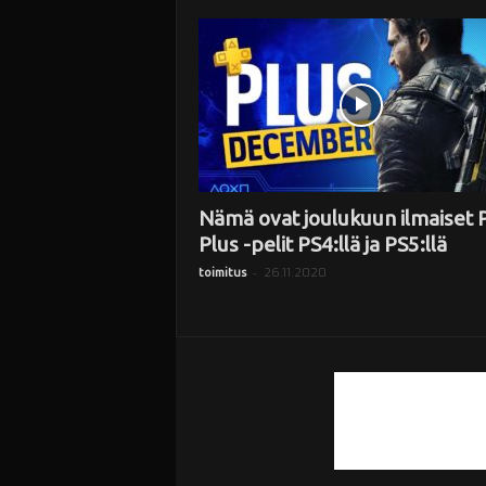
i
Nämä ovat joulukuun ilmaiset 
Plus -pelit PS4:llä ja PS5:llä
-
26.11.2020
toimitus