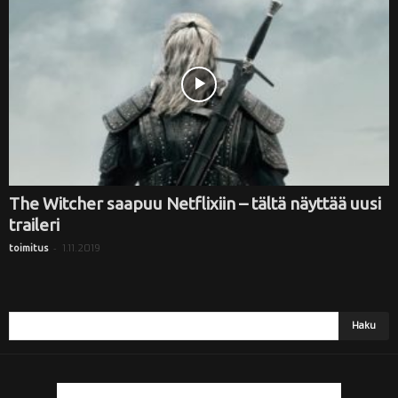
i
The Witcher saapuu Netflixiin – tältä näyttää uusi
traileri
-
1.11.2019
toimitus