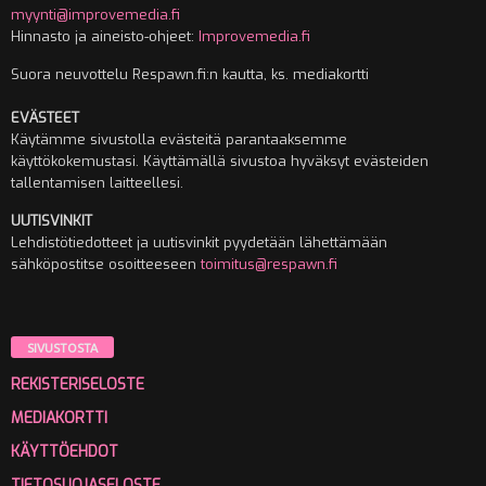
myynti@improvemedia.fi
Hinnasto ja aineisto-ohjeet:
Improvemedia.fi
Suora neuvottelu Respawn.fi:n kautta, ks. mediakortti
EVÄSTEET
Käytämme sivustolla evästeitä parantaaksemme
käyttökokemustasi. Käyttämällä sivustoa hyväksyt evästeiden
tallentamisen laitteellesi.
UUTISVINKIT
Lehdistötiedotteet ja uutisvinkit pyydetään lähettämään
sähköpostitse osoitteeseen
toimitus@respawn.fi
SIVUSTOSTA
REKISTERISELOSTE
MEDIAKORTTI
KÄYTTÖEHDOT
TIETOSUOJASELOSTE