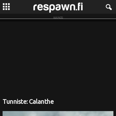
MAINOS
R
e
s
p
a
w
n
.
Tunniste: Calanthe
f