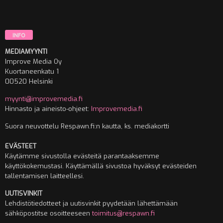
INFO
MEDIAMYYNTI
Improve Media Oy
Kuortaneenkatu 1
00520 Helsinki
myynti@improvemedia.fi
Hinnasto ja aineisto-ohjeet:
Improvemedia.fi
Suora neuvottelu Respawn.fi:n kautta, ks. mediakortti
EVÄSTEET
Käytämme sivustolla evästeitä parantaaksemme
käyttökokemustasi. Käyttämällä sivustoa hyväksyt evästeiden
tallentamisen laitteellesi.
UUTISVINKIT
Lehdistötiedotteet ja uutisvinkit pyydetään lähettämään
sähköpostitse osoitteeseen
toimitus@respawn.fi