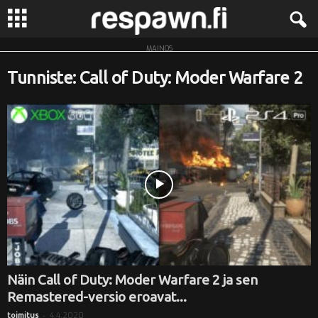
MAINOS
R
Tunniste: Call of Duty: Moder Warfare 2
e
s
p
a
w
n
.
Näin Call of Duty: Moder Warfare 2 ja sen
Remastered-versio eroavat...
f
-
4.4.2020
toimitus