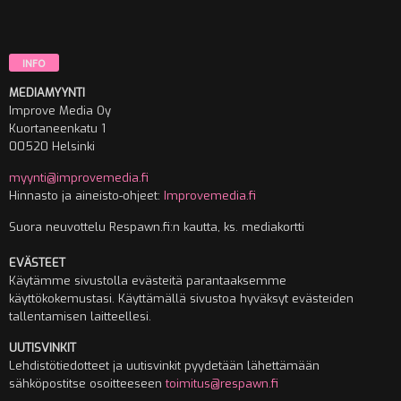
INFO
MEDIAMYYNTI
Improve Media Oy
Kuortaneenkatu 1
00520 Helsinki
myynti@improvemedia.fi
Hinnasto ja aineisto-ohjeet:
Improvemedia.fi
Suora neuvottelu Respawn.fi:n kautta, ks. mediakortti
EVÄSTEET
Käytämme sivustolla evästeitä parantaaksemme
käyttökokemustasi. Käyttämällä sivustoa hyväksyt evästeiden
tallentamisen laitteellesi.
UUTISVINKIT
Lehdistötiedotteet ja uutisvinkit pyydetään lähettämään
sähköpostitse osoitteeseen
toimitus@respawn.fi