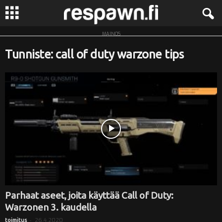
MAINOS
R
Tunniste: call of duty warzone tips
e
s
p
a
w
n
.
Parhaat aseet, joita käyttää Call of Duty:
Warzonen 3. kaudella
f
-
26.4.2020
toimitus