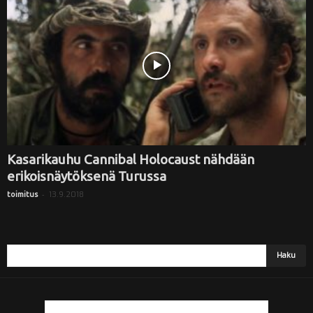
i
Kasarikauhu Cannibal Holocaust nähdään
erikoisnäytöksenä Turussa
-
13.9.2018
toimitus