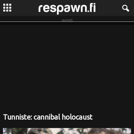
MAINOS
R
e
s
p
a
w
n
.
Tunniste: cannibal holocaust
f