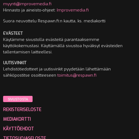
myynti@improvemedia.fi
Hinnasto ja aineisto-ohjeet:
Improvemedia.fi
Suora neuvottelu Respawn.fi:n kautta, ks. mediakortti
EVÄSTEET
Käytämme sivustolla evästeitä parantaaksemme
käyttökokemustasi. Käyttämällä sivustoa hyväksyt evästeiden
tallentamisen laitteellesi.
UUTISVINKIT
Lehdistötiedotteet ja uutisvinkit pyydetään lähettämään
sähköpostitse osoitteeseen
toimitus@respawn.fi
SIVUSTOSTA
REKISTERISELOSTE
MEDIAKORTTI
KÄYTTÖEHDOT
TIETOSUOJASELOSTE