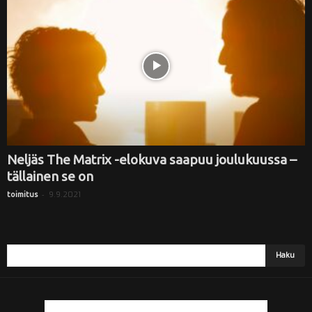
i
Neljäs The Matrix -elokuva saapuu joulukuussa –
tällainen se on
-
9.9.2021
toimitus