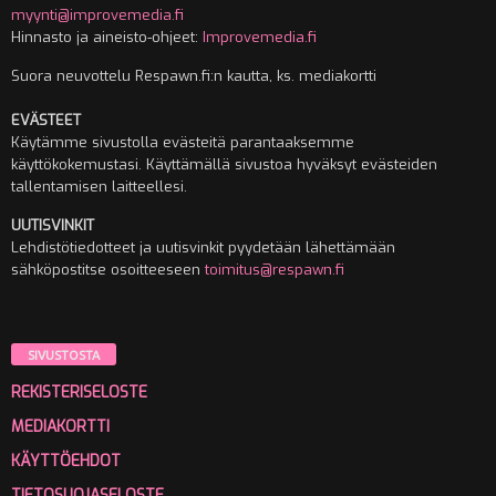
myynti@improvemedia.fi
Hinnasto ja aineisto-ohjeet:
Improvemedia.fi
Suora neuvottelu Respawn.fi:n kautta, ks. mediakortti
EVÄSTEET
Käytämme sivustolla evästeitä parantaaksemme
käyttökokemustasi. Käyttämällä sivustoa hyväksyt evästeiden
tallentamisen laitteellesi.
UUTISVINKIT
Lehdistötiedotteet ja uutisvinkit pyydetään lähettämään
sähköpostitse osoitteeseen
toimitus@respawn.fi
SIVUSTOSTA
REKISTERISELOSTE
MEDIAKORTTI
KÄYTTÖEHDOT
TIETOSUOJASELOSTE