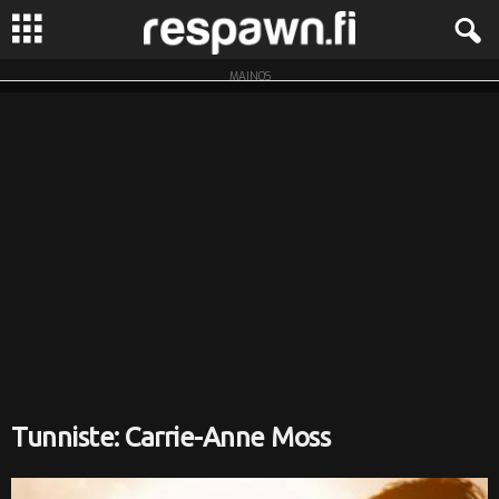
MAINOS
R
e
s
p
a
w
n
.
Tunniste: Carrie-Anne Moss
f