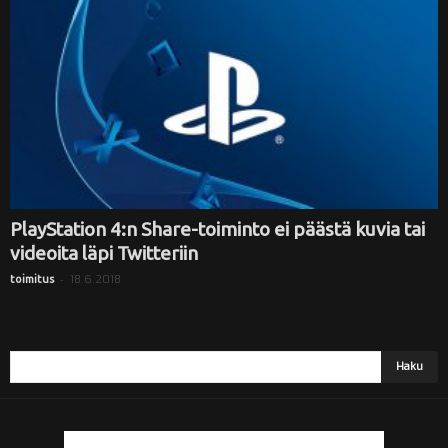
i
PlayStation 4:n Share-toiminto ei päästä kuvia tai
videoita läpi Twitteriin
-
18.6.2018
toimitus