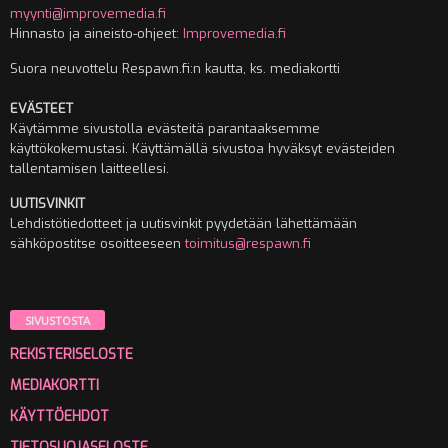
myynti@improvemedia.fi
Hinnasto ja aineisto-ohjeet:
Improvemedia.fi
Suora neuvottelu Respawn.fi:n kautta, ks. mediakortti
EVÄSTEET
Käytämme sivustolla evästeitä parantaaksemme
käyttökokemustasi. Käyttämällä sivustoa hyväksyt evästeiden
tallentamisen laitteellesi.
UUTISVINKIT
Lehdistötiedotteet ja uutisvinkit pyydetään lähettämään
sähköpostitse osoitteeseen
toimitus@respawn.fi
SIVUSTOSTA
REKISTERISELOSTE
MEDIAKORTTI
KÄYTTÖEHDOT
TIETOSUOJASELOSTE