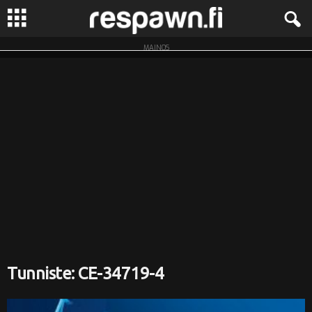
MAINOS
R
e
s
p
a
w
n
.
Tunniste: CE-34719-4
f