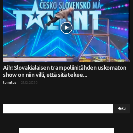
i
Aih! Slovakialaisen trampoliinitähden uskomaton
show on niin villi, että sitä tekee...
-
21.12.2020
toimitus