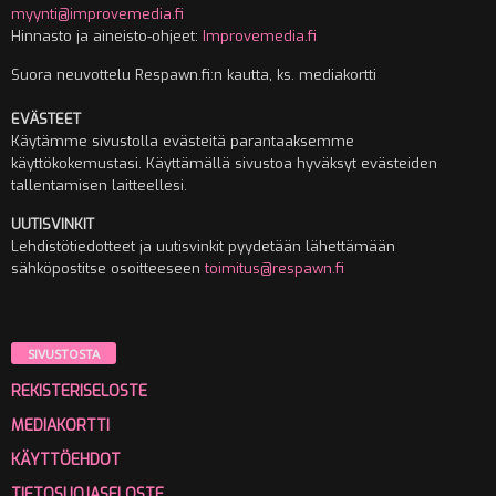
myynti@improvemedia.fi
Hinnasto ja aineisto-ohjeet:
Improvemedia.fi
Suora neuvottelu Respawn.fi:n kautta, ks. mediakortti
EVÄSTEET
Käytämme sivustolla evästeitä parantaaksemme
käyttökokemustasi. Käyttämällä sivustoa hyväksyt evästeiden
tallentamisen laitteellesi.
UUTISVINKIT
Lehdistötiedotteet ja uutisvinkit pyydetään lähettämään
sähköpostitse osoitteeseen
toimitus@respawn.fi
SIVUSTOSTA
REKISTERISELOSTE
MEDIAKORTTI
KÄYTTÖEHDOT
TIETOSUOJASELOSTE