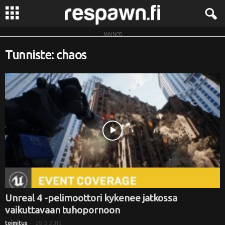
MAINOS
R
Tunniste: chaos
e
s
p
a
w
n
.
Unreal 4 -pelimoottori kykenee jatkossa
vaikuttavaan tuhopornoon
f
-
25.3.2019
toimitus