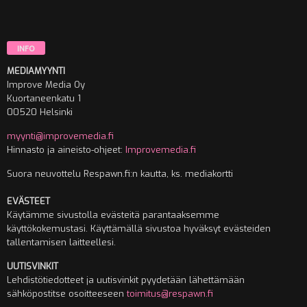
INFO
MEDIAMYYNTI
Improve Media Oy
Kuortaneenkatu 1
00520 Helsinki
myynti@improvemedia.fi
Hinnasto ja aineisto-ohjeet:
Improvemedia.fi
Suora neuvottelu Respawn.fi:n kautta, ks. mediakortti
EVÄSTEET
Käytämme sivustolla evästeitä parantaaksemme
käyttökokemustasi. Käyttämällä sivustoa hyväksyt evästeiden
tallentamisen laitteellesi.
UUTISVINKIT
Lehdistötiedotteet ja uutisvinkit pyydetään lähettämään
sähköpostitse osoitteeseen
toimitus@respawn.fi