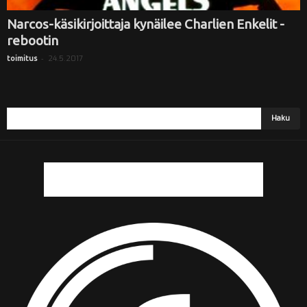
Narcos-käsikirjoittaja kynäilee Charlien Enkelit -
rebootin
-
24.5.2017
toimitus