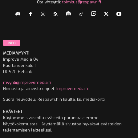
Ota yhteyttä:
toimitus@respawn.fi
INFO
MEDIAMYYNTI
Improve Media Oy
Kuortaneenkatu 1
00520 Helsinki
myynti@improvemedia.fi
Hinnasto ja aineisto-ohjeet:
Improvemedia.fi
Suora neuvottelu Respawn.fi:n kautta, ks. mediakortti
EVÄSTEET
Käytämme sivustolla evästeitä parantaaksemme
käyttökokemustasi. Käyttämällä sivustoa hyväksyt evästeiden
tallentamisen laitteellesi.