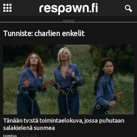
MAINOS
R
Tunniste: charlien enkelit
e
s
p
a
w
n
.
Tänään tv:stä toimintaelokuva, jossa puhutaan
salakielenä suomea
f
-
12.12.2019
toimitus