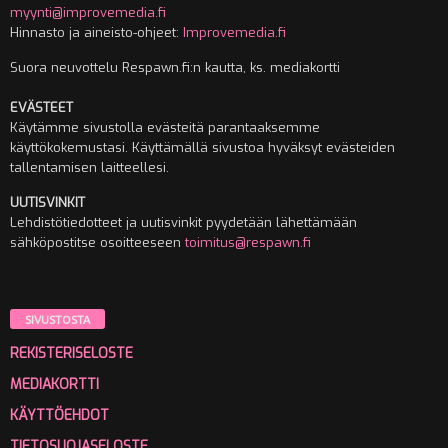
myynti@improvemedia.fi
Hinnasto ja aineisto-ohjeet:
Improvemedia.fi
Suora neuvottelu Respawn.fi:n kautta, ks. mediakortti
EVÄSTEET
Käytämme sivustolla evästeitä parantaaksemme
käyttökokemustasi. Käyttämällä sivustoa hyväksyt evästeiden
tallentamisen laitteellesi.
UUTISVINKIT
Lehdistötiedotteet ja uutisvinkit pyydetään lähettämään
sähköpostitse osoitteeseen
toimitus@respawn.fi
SIVUSTOSTA
REKISTERISELOSTE
MEDIAKORTTI
KÄYTTÖEHDOT
TIETOSUOJASELOSTE