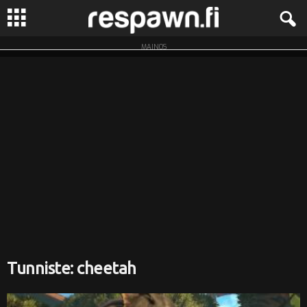
MAINOS
R
e
s
p
a
w
n
.
Tunniste: cheetah
f