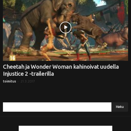
i
Cheetah ja Wonder Woman kahinoivat uudella
Injustice 2 -trailerilla
-
21.3.2017
toimitus