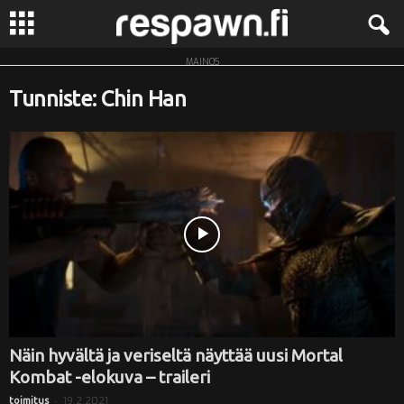
MAINOS
R
Tunniste: Chin Han
e
s
p
a
w
n
.
Näin hyvältä ja veriseltä näyttää uusi Mortal
Kombat -elokuva – traileri
f
-
19.2.2021
toimitus