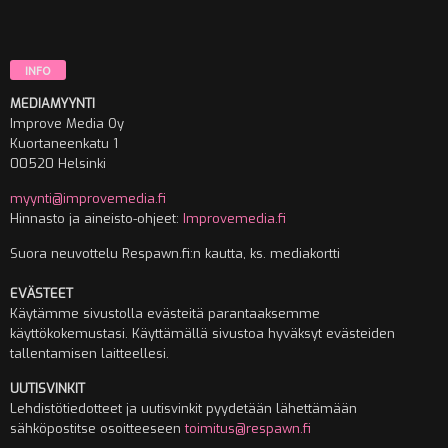
INFO
MEDIAMYYNTI
Improve Media Oy
Kuortaneenkatu 1
00520 Helsinki
myynti@improvemedia.fi
Hinnasto ja aineisto-ohjeet:
Improvemedia.fi
Suora neuvottelu Respawn.fi:n kautta, ks. mediakortti
EVÄSTEET
Käytämme sivustolla evästeitä parantaaksemme
käyttökokemustasi. Käyttämällä sivustoa hyväksyt evästeiden
tallentamisen laitteellesi.
UUTISVINKIT
Lehdistötiedotteet ja uutisvinkit pyydetään lähettämään
sähköpostitse osoitteeseen
toimitus@respawn.fi