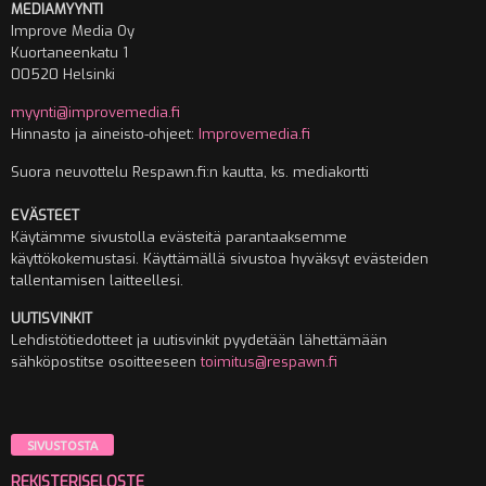
MEDIAMYYNTI
Improve Media Oy
Kuortaneenkatu 1
00520 Helsinki
myynti@improvemedia.fi
Hinnasto ja aineisto-ohjeet:
Improvemedia.fi
Suora neuvottelu Respawn.fi:n kautta, ks. mediakortti
EVÄSTEET
Käytämme sivustolla evästeitä parantaaksemme
käyttökokemustasi. Käyttämällä sivustoa hyväksyt evästeiden
tallentamisen laitteellesi.
UUTISVINKIT
Lehdistötiedotteet ja uutisvinkit pyydetään lähettämään
sähköpostitse osoitteeseen
toimitus@respawn.fi
SIVUSTOSTA
REKISTERISELOSTE