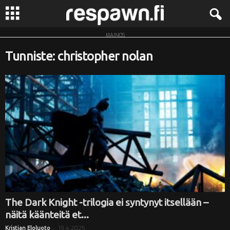
MAINOS
R
Tunniste: christopher nolan
e
s
p
a
w
n
.
The Dark Knight -trilogia ei syntynyt itsellään –
näitä käänteitä et...
f
-
19.4.2025
Kristian Eloluoto