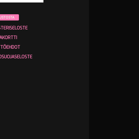
USTOSTA
STERISELOSTE
AKORTTI
TTÖEHDOT
OSUOJASELOSTE