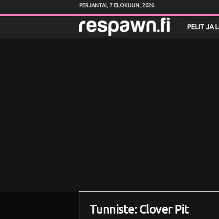
PERJANTAI, 7 ELOKUUN, 2026
R
PELIT JA 
e
s
p
a
w
n
.
f
Tunniste: Clover Pit