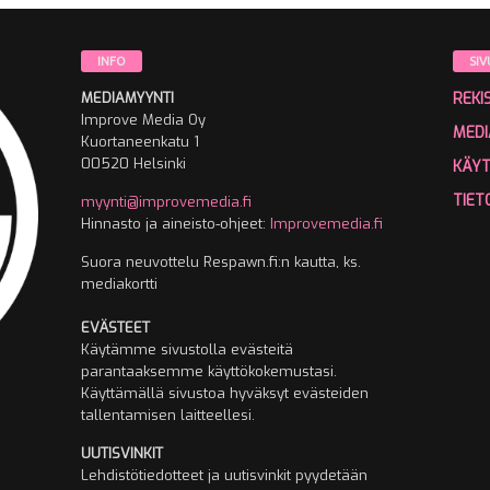
INFO
SIV
MEDIAMYYNTI
REKI
Improve Media Oy
MEDI
Kuortaneenkatu 1
00520 Helsinki
KÄY
TIET
myynti@improvemedia.fi
Hinnasto ja aineisto-ohjeet:
Improvemedia.fi
Suora neuvottelu Respawn.fi:n kautta, ks.
mediakortti
EVÄSTEET
Käytämme sivustolla evästeitä
parantaaksemme käyttökokemustasi.
Käyttämällä sivustoa hyväksyt evästeiden
tallentamisen laitteellesi.
UUTISVINKIT
Lehdistötiedotteet ja uutisvinkit pyydetään