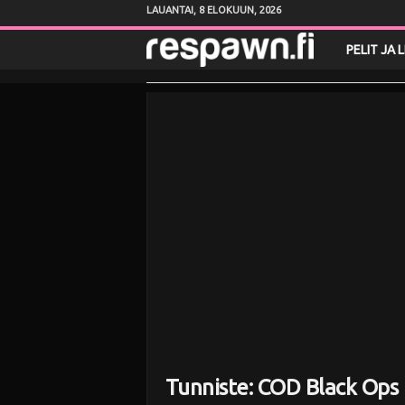
LAUANTAI, 8 ELOKUUN, 2026
R
PELIT JA 
e
s
p
a
w
n
.
f
Tunniste: COD Black Ops