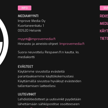
INFO
SIV
MEDIAMYYNTI
REKI
Improve Media Oy
MEDI
Kuortaneenkatu 1
00520 Helsinki
KÄY
TIET
myynti@improvemedia.fi
Hinnasto ja aineisto-ohjeet:
Improvemedia.fi
Suora neuvottelu Respawn.fi:n kautta, ks.
mediakortti
EVÄSTEET
Käytämme sivustolla evästeitä
parantaaksemme käyttökokemustasi.
Käyttämällä sivustoa hyväksyt evästeiden
tallentamisen laitteellesi.
UUTISVINKIT
Lehdistötiedotteet ja uutisvinkit pyydetään
lähettämään sähköpostitse osoitteeseen