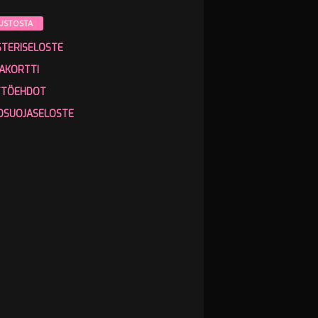
USTOSTA
STERISELOSTE
AKORTTI
TTÖEHDOT
OSUOJASELOSTE