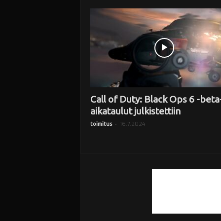
i
Call of Duty: Black Ops 6 -beta
aikataulut julkistettiin
-
16.7.2024
toimitus