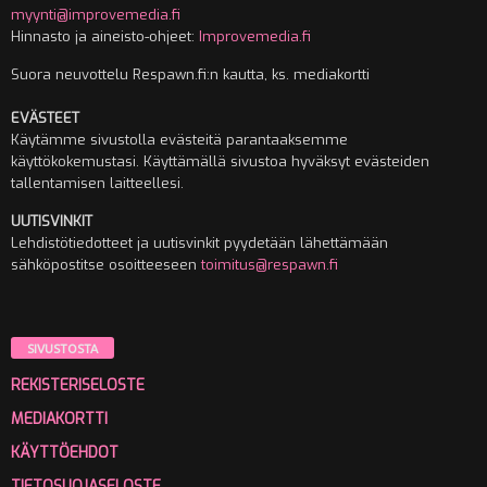
myynti@improvemedia.fi
Hinnasto ja aineisto-ohjeet:
Improvemedia.fi
Suora neuvottelu Respawn.fi:n kautta, ks. mediakortti
EVÄSTEET
Käytämme sivustolla evästeitä parantaaksemme
käyttökokemustasi. Käyttämällä sivustoa hyväksyt evästeiden
tallentamisen laitteellesi.
UUTISVINKIT
Lehdistötiedotteet ja uutisvinkit pyydetään lähettämään
sähköpostitse osoitteeseen
toimitus@respawn.fi
SIVUSTOSTA
REKISTERISELOSTE
MEDIAKORTTI
KÄYTTÖEHDOT
TIETOSUOJASELOSTE