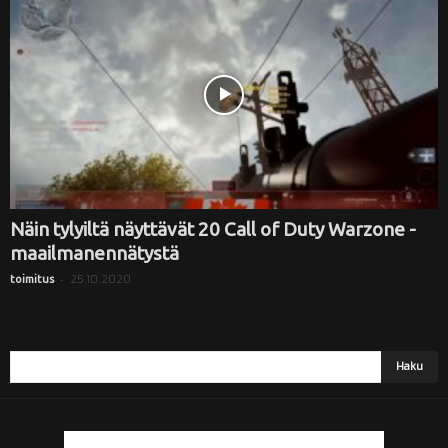
i
Näin tylyiltä näyttävät 20 Call of Duty Warzone -
maailmanennätystä
-
25.10.2020
toimitus