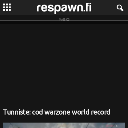
MAINOS
R
e
s
p
a
w
n
.
Tunniste: cod warzone world record
f